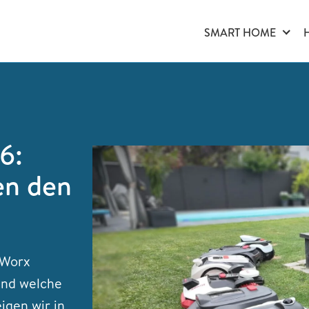
SMART HOME
6:
en den
 Worx
 und welche
eigen wir in