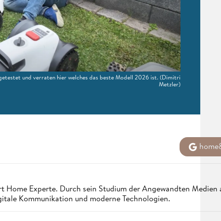
etestet und verraten hier welches das beste Modell 2026 ist.
(Dimitri
Metzler)
home&
Smart Home Experte. Durch sein Studium der Angewandten Medien
 digitale Kommunikation und moderne Technologien.