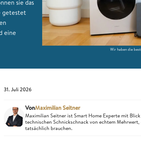
önnen sie das
e getestet
den
d eine
Wir haben die bes
31. Juli 2026
Von
Maximilian Seitner
Maximilian Seitner ist Smart Home Experte mit Blick 
technischen Schnickschnack von echtem Mehrwert, da
tatsächlich brauchen.