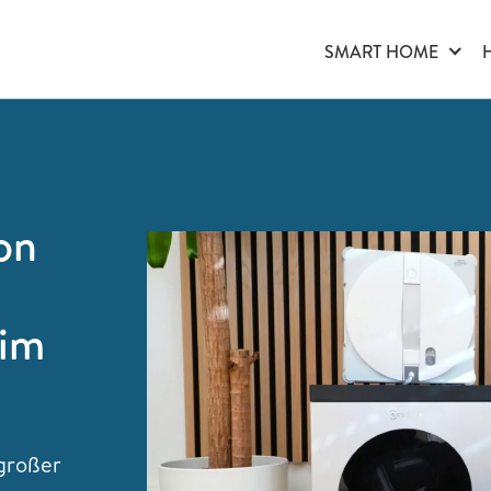
SMART HOME
on
 im
 großer