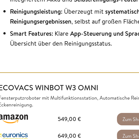
Reinigungsleistung:
Überzeugt mit
systematisc
Reinigungsergebnissen
, selbst auf großen Flä
Smart Features:
Klare
App-Steuerung und Spra
Übersicht über den Reinigungsstatus.
ECOVACS WINBOT W3 OMNI
Fensterputzroboter mit Multifunktionsstation, Automatische Re
Eckenreinigung.
549,00
€
Zum Sh
649,00
€
Zum Sh