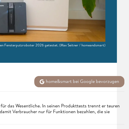
ten Fensterputzroboter 2026 getestet.
(Max Seitner / homeandsmart)
home&smart bei Google bevorzugen
für das Wesentliche. In seinen Produkttests trennt er teuren
mit Verbraucher nur für Funktionen bezahlen, die sie