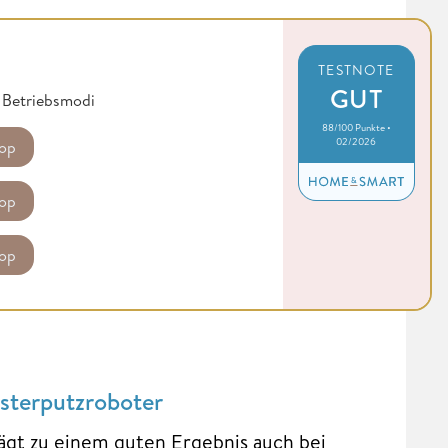
TESTNOTE
GUT
n Betriebsmodi
88/100 Punkte •
02/2026
op
op
op
sterputzroboter
ägt zu einem guten Ergebnis auch bei