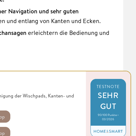
her Navigation und sehr guten
chen und entlang von Kanten und Ecken.
chansagen
erleichtern die Bedienung und
TESTNOTE
SEHR
inigung der Wischpads, Kanten- und
GUT
90/100 Punkte •
op
03/2026
op