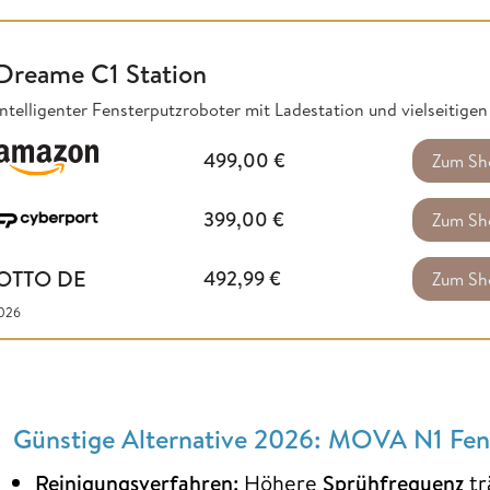
Dreame C1 Station
Intelligenter Fensterputzroboter mit Ladestation und vielseitige
499,00
€
Zum Sh
399,00
€
Zum Sh
OTTO DE
492,99
€
Zum Sh
2026
Günstige Alternative 2026: MOVA N1 Fen
Reinigungsverfahren:
Höhere
Sprühfrequenz
tr