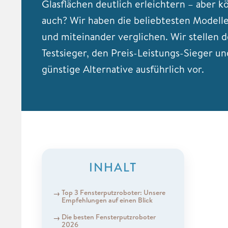
Glasflächen deutlich erleichtern – aber k
auch? Wir haben die beliebtesten Modell
und miteinander verglichen. Wir stellen 
Testsieger, den Preis-Leistungs-Sieger un
günstige Alternative ausführlich vor.
INHALT
Top 3 Fensterputzroboter: Unsere
Empfehlungen auf einen Blick
Die besten Fensterputzroboter
2026