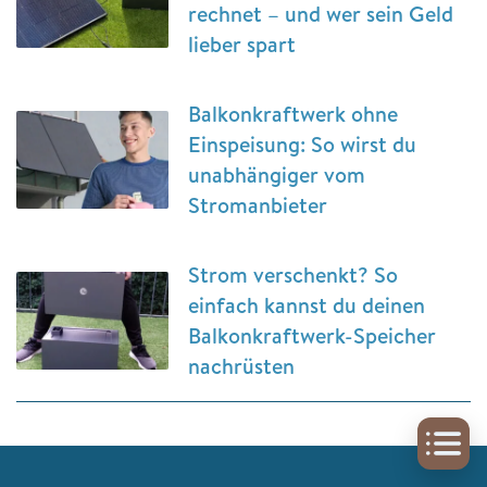
rechnet – und wer sein Geld
lieber spart
Balkonkraftwerk ohne
Einspeisung: So wirst du
unabhängiger vom
Stromanbieter
Strom verschenkt? So
einfach kannst du deinen
Balkonkraftwerk-Speicher
nachrüsten