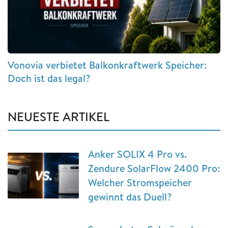
Vonovia verbietet Balkonkraftwerk Speicher:
Doch ist das legal?
NEUESTE ARTIKEL
Anker SOLIX 4 Pro vs.
Zendure SolarFlow 2400 Pro:
Welcher Stromspeicher
gewinnt das Duell?