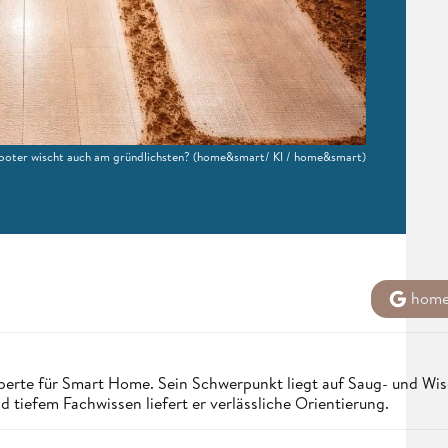
oter wischt auch am gründlichsten?
(home&smart/ KI / home&smart)
home&
erte für Smart Home. Sein Schwerpunkt liegt auf Saug- und Wisc
d tiefem Fachwissen liefert er verlässliche Orientierung.