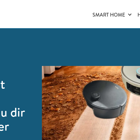
SMART HOME
t
u dir
er