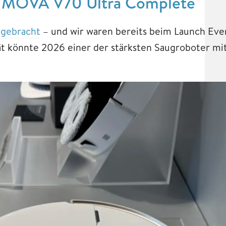
r MOVA V70 Ultra Complete
 gebracht
– und wir waren bereits beim Launch Even
ät könnte 2026 einer der stärksten Saugroboter m