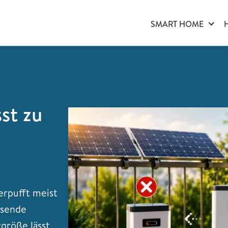
SMART HOME
st zu
erpufft meist
ssende
rgröße lässt