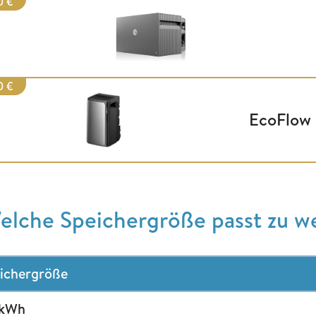
0 €
0 €
EcoFlow 
elche Speichergröße passt zu w
ichergröße
 kWh