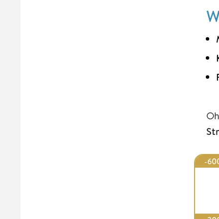
W
Oh
St
-60