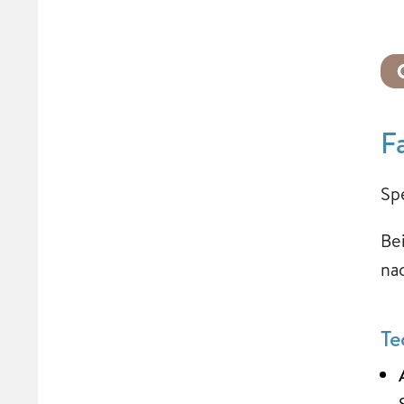
F
Sp
Be
na
Te