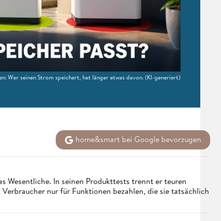
n: Wer seinen Strom speichert, hat länger etwas davon.
(KI-generiert)
home&smart bei Google bevorzugen
s Wesentliche. In seinen Produkttests trennt er teuren
erbraucher nur für Funktionen bezahlen, die sie tatsächlich