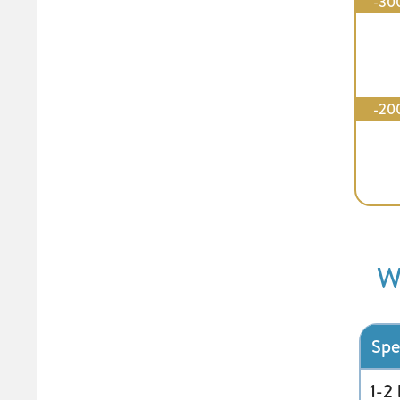
-30
-20
W
Spe
1-2