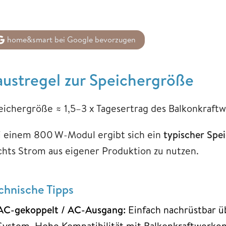
home&smart bei Google bevorzugen
austregel zur Speichergröße
eichergröße ≈ 1,5–3 x Tagesertrag des Balkonkraft
i einem 800 W-Modul ergibt sich ein
typischer Spe
chts Strom aus eigener Produktion zu nutzen.
chnische Tipps
AC-gekoppelt / AC-Ausgang:
Einfach nachrüstbar üb
System. Hohe Kompatibilität mit Balkonkraftwerken