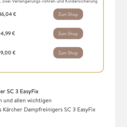
l. zwei Verlängerungs-rohren und Kindersicherung
46,04
€
Zum Shop
34,99
€
Zum Shop
39,00
€
Zum Shop
er SC 3 EasyFix
n und allen wichtigen
s Kärcher Dampfreinigers SC 3 EasyFix