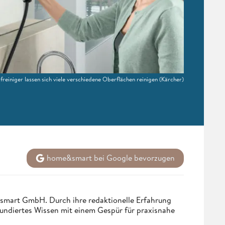
einiger lassen sich viele verschiedene Oberflächen reinigen
(Kärcher)
home&smart bei Google bevorzugen
ndsmart GmbH. Durch ihre redaktionelle Erfahrung
fundiertes Wissen mit einem Gespür für praxisnahe