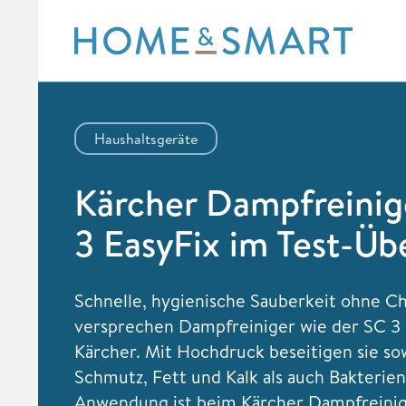
Skip
to
content
Haushaltsgeräte
Kärcher Dampfreinig
3 EasyFix im Test-Üb
Schnelle, hygienische Sauberkeit ohne C
versprechen Dampfreiniger wie der SC 3 
Kärcher. Mit Hochdruck beseitigen sie so
Schmutz, Fett und Kalk als auch Bakterien
Anwendung ist beim Kärcher Dampfreinig