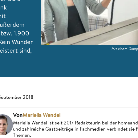
ank
mit
 Außerdem
 bzw. 1.900
 Kein Wunder
Mit einem Dampfr
istert sind,
 September 2018
Von
Mariella Wendel
Mariella Wendel ist seit 2017 Redakteurin bei der homea
und zahlreiche Gastbeiträge in Fachmedien verbindet sie 
Themen.