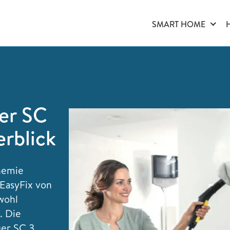
SMART HOME
er SC
erblick
hemie
EasyFix von
wohl
. Die
er SC 3