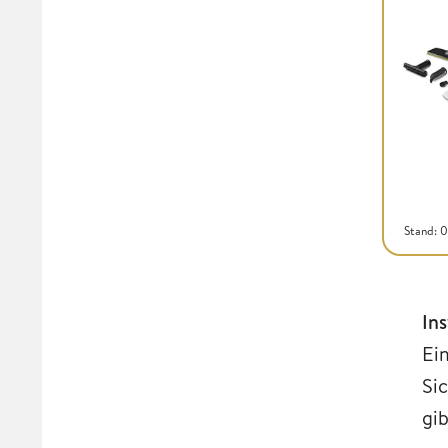
Stand: 
In
Ei
Si
gib