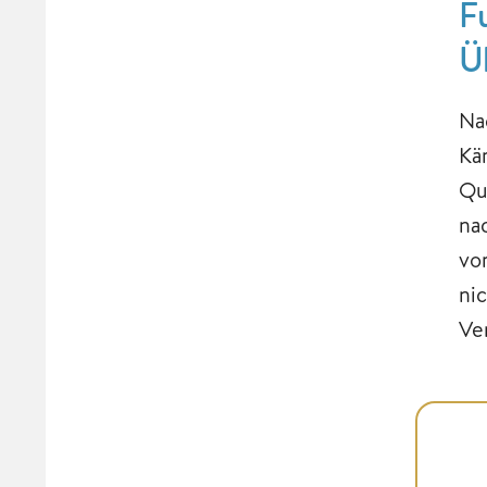
F
Ü
Na
Kä
Qu
na
vo
ni
Ve