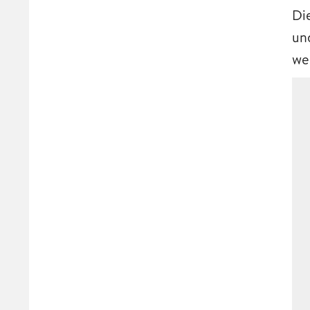
Di
un
we