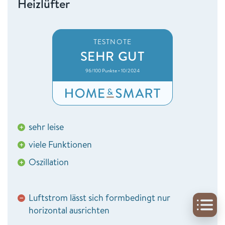
Heizlüfter
TESTNOTE
SEHR GUT
96/100 Punkte • 10/2024
sehr leise
+
viele Funktionen
+
Oszillation
+
Luftstrom lässt sich formbedingt nur
−
horizontal ausrichten