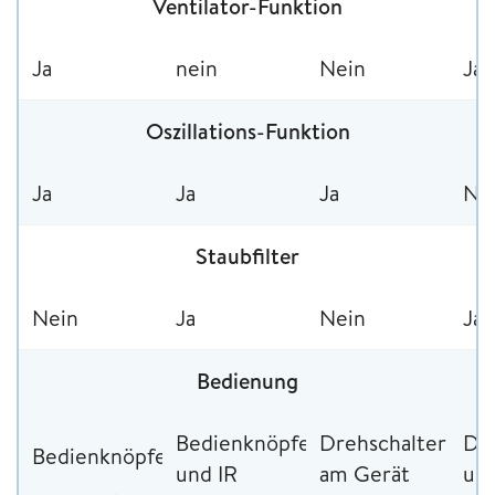
Ventilator-Funktion
Ja
nein
Nein
Ja
Oszillations-Funktion
Ja
Ja
Ja
Ne
Staubfilter
Nein
Ja
Nein
Ja
Bedienung
Bedienknöpfe
Drehschalter
Dre
Bedienknöpfe
und IR
am Gerät
und