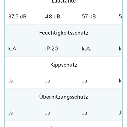
Laustärke
37,5 dB
48 dB
57 dB
50
Feuchtigkeitsschutz
k.A.
IP 20
k.A.
k.A
Kippschutz
Ja
Ja
Ja
k.A
Überhitzungsschutz
Ja
Ja
Ja
Ja