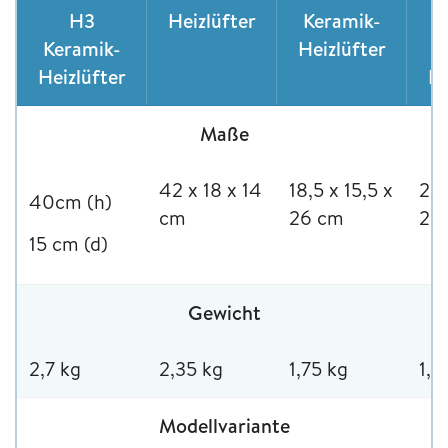
H3
Heizlüfter
Keramik-
E
Keramik-
Heizlüfter
K
Heizlüfter
He
Maße
42 x 18 x 14
18,5 x 15,5 x
20,
40cm (h)
cm
26 cm
28
15 cm (d)
Gewicht
2,7 kg
2,35 kg
1,75 kg
1,7
Modellvariante