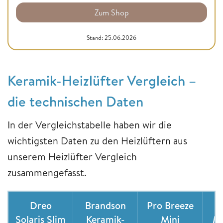
Zum Shop
Stand: 25.06.2026
Keramik-Heizlüfter Vergleich –
die technischen Daten
In der Vergleichstabelle haben wir die
wichtigsten Daten zu den Heizlüftern aus
unserem Heizlüfter Vergleich
zusammengefasst.
Dreo
Brandson
Pro Breeze
R
Solaris Slim
Keramik-
Mini
Mi