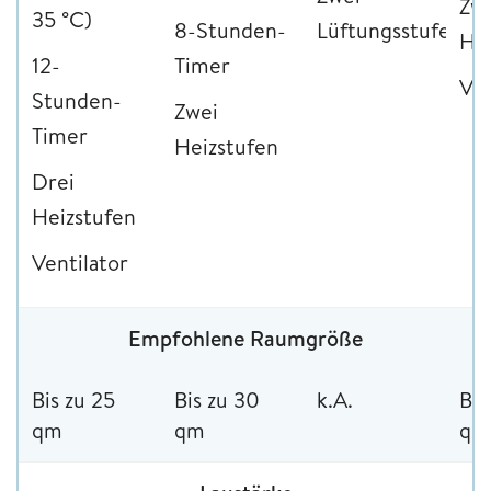
Zw
35 °C)
8-Stunden-
Lüftungsstufen
Hei
12-
Timer
Ven
Stunden-
Zwei
Timer
Heizstufen
Drei
Heizstufen
Ventilator
Empfohlene Raumgröße
Bis zu 25
Bis zu 30
k.A.
Bis
qm
qm
qm