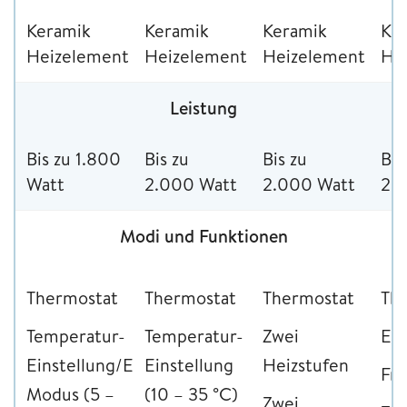
Keramik
Keramik
Keramik
Ke
Heizelement
Heizelement
Heizelement
He
Leistung
Bis zu 1.800
Bis zu
Bis zu
Bis
Watt
2.000 Watt
2.000 Watt
2.
Modi und Funktionen
Thermostat
Thermostat
Thermostat
Th
Temperatur-
Temperatur-
Zwei
Ec
Einstellung/Eco-
Einstellung
Heizstufen
Fro
Modus (5 –
(10 – 35 °C)
Zwei