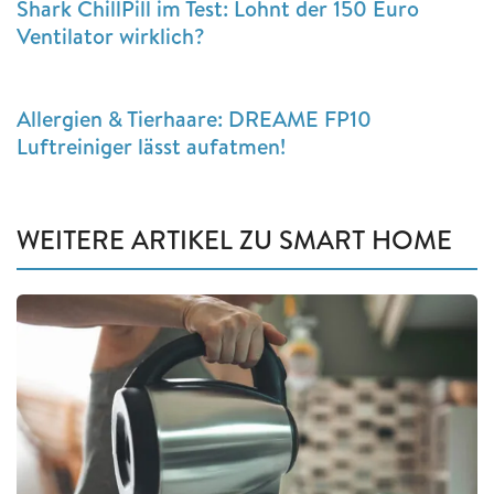
Shark ChillPill im Test: Lohnt der 150 Euro
Ventilator wirklich?
Allergien & Tierhaare: DREAME FP10
Luftreiniger lässt aufatmen!
WEITERE ARTIKEL ZU SMART HOME