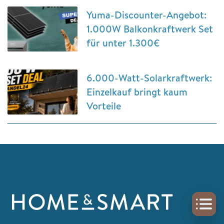
Yuma-Discounter-Angebot:
1.000W Balkonkraftwerk Set
für unter 1.300€
6.000-Watt-Solarkraftwerk:
Einzelkauf bringt kaum
Vorteile