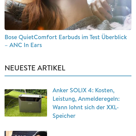
Bose QuietComfort Earbuds im Test Überblick
– ANC In Ears
NEUESTE ARTIKEL
Anker SOLIX 4: Kosten,
Leistung, Anmelderegeln:
Wann lohnt sich der XXL-
Speicher