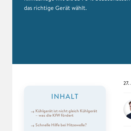
das richtige Gerät wählt.
27.
INHALT
Kühlgerät ist nicht gleich Kühlgerät
– was die KfW fördert
Schnelle Hilfe bei Hitzewelle?