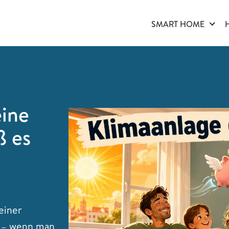
SMART HOME
eine
ß es
einer
n – wenn man