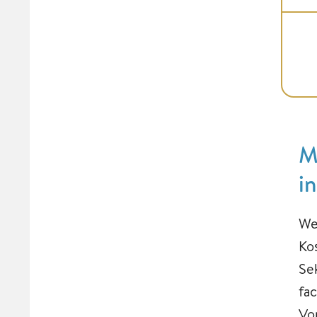
M
i
We
Ko
Se
fa
Vo