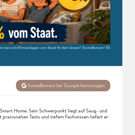
nn man sich Klimaanlagen vom Staat fördern lassen?
(home&smart/ KI)
home&smart bei Google bevorzugen
 Smart Home. Sein Schwerpunkt liegt auf Saug- und
t praxisnahen Tests und tiefem Fachwissen liefert er