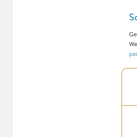
S
Ge
We
pa