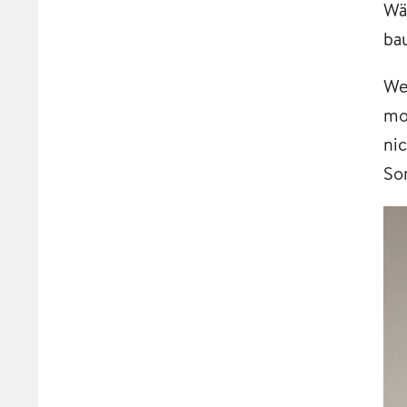
Wä
ba
We
mo
ni
So