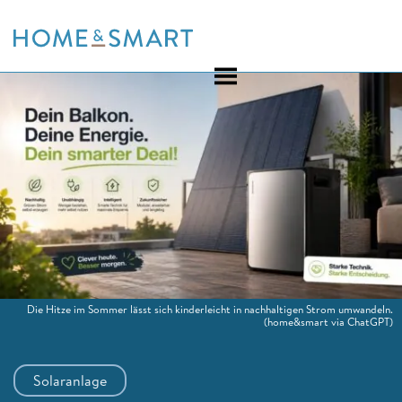
Skip
to
content
Die Hitze im Sommer lässt sich kinderleicht in nachhaltigen Strom umwandeln.
(home&smart via ChatGPT)
Solaranlage