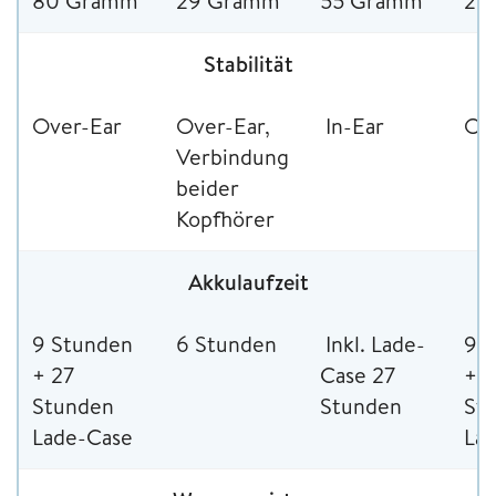
80 Gramm
29 Gramm
55 Gramm
21
Stabilität
Over-Ear
Over-Ear,
In-Ear
Ov
Verbindung
beider
Kopfhörer
Akkulaufzeit
9 Stunden
6 Stunden
Inkl. Lade-
9 
+ 27
Case 27
+ 1
Stunden
Stunden
St
Lade-Case
La