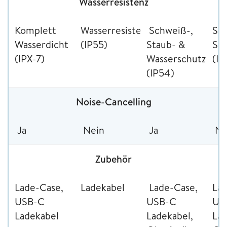
Wasserresistenz
Komplett
Wasserresistenz
Schweiß-,
Spi
Wasserdicht
(IP55)
Staub- &
Sc
(IPX-7)
Wasserschutz
(IP
(IP54)
Noise-Cancelling
Ja
Nein
Ja
Ne
Zubehör
Lade-Case,
Ladekabel
Lade-Case,
Lad
USB-C
USB-C
US
Ladekabel
Ladekabel,
Lad