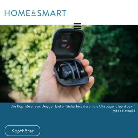
Skip
to
content
Die Kopfhörer zum Joggen bieten Sicherheit durch die Ohrbügel
(ifeelstock /
Adobe Stock)
Kopfhörer