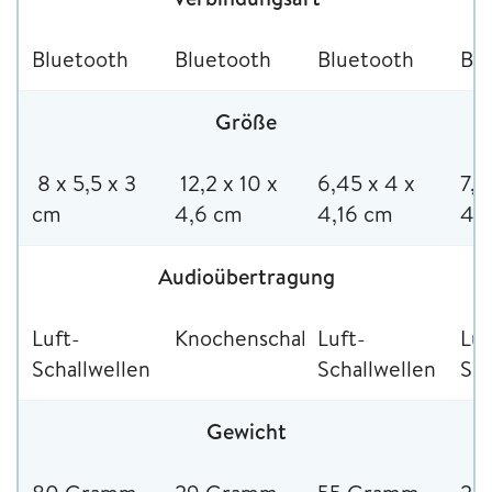
Bluetooth
Bluetooth
Bluetooth
Bl
Größe
8 x 5,5 x 3
12,2 x 10 x
6,45 x 4 x
7,7
cm
4,6 cm
4,16 cm
4,
Audioübertragung
Luft-
Knochenschallwellen
Luft-
Luf
Schallwellen
Schallwellen
Sch
Gewicht