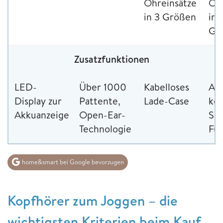
Ohreinsätze
Ohr
in 3 Größen
in 
Gr
Zusatzfunktionen
LED-
Über 1000
Kabelloses
An
Display zur
Pattente,
Lade-Case
kom
Akkuanzeige
Open-Ear-
Sch
Technologie
Fun
home&smart bei Google bevorzugen
Kopfhörer zum Joggen – die
wichtigsten Kriterien beim Kauf