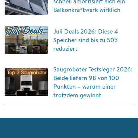
schnell amortisiert sich ein
Balkonkraftwerk wirklich
Juli Deals 2026: Diese 4
Speicher sind bis zu 50%
reduziert
Saugroboter Testsieger 2026:
Beide liefern 98 von 100
Punkten – warum einer
trotzdem gewinnt