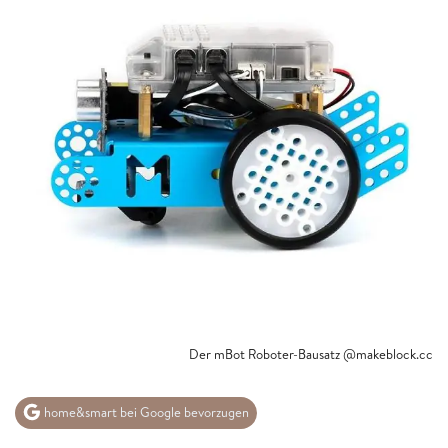
Der mBot Roboter-Bausatz @makeblock.cc
home&smart bei Google bevorzugen