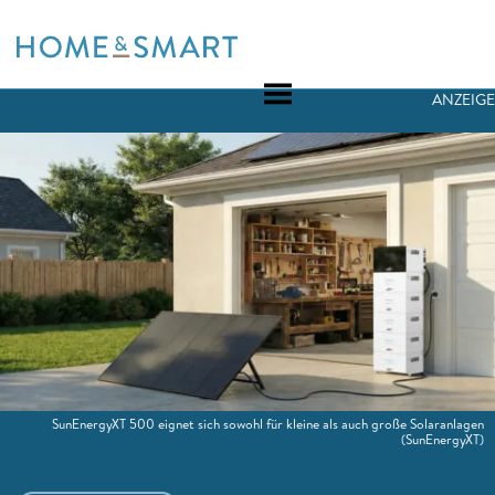
Skip
to
content
ANZEIGE
SunEnergyXT 500 eignet sich sowohl für kleine als auch große Solaranlagen
(SunEnergyXT)