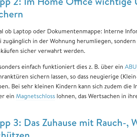
ipp 2: Im Home Office wichtige
ichern
al ob Laptop oder Dokumentenmappe: Interne Infor
ei zugänglich in der Wohnung herumliegen, sondern
nkäufen sicher verwahrt werden.
sonders einfach funktioniert dies z. B. über ein
ABUS
hranktüren sichern lassen, so dass neugierige (Klei
ben. Bei sehr kleinen Kindern kann sich zudem die I
er ein
Magnetschloss
lohnen, das Wertsachen in ihre
ipp 3: Das Zuhause mit Rauch-, 
chützen