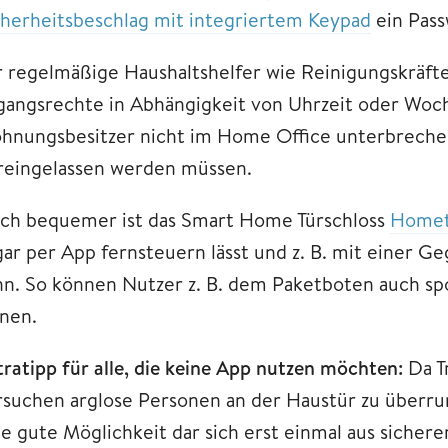
cherheitsbeschlag mit integriertem Keypad
ein Pass
r regelmäßige Haushaltshelfer wie Reinigungskräfte
gangsrechte in Abhängigkeit von Uhrzeit oder Woch
hnungsbesitzer nicht im Home Office unterbrechen, 
reingelassen werden müssen.
ch bequemer ist das Smart Home Türschloss
Homet
gar per App fernsteuern lässt und z. B. mit einer 
nn. So können Nutzer z. B. dem Paketboten auch spo
fnen.
tratipp für alle, die keine App nutzen möchten:
Da T
rsuchen arglose Personen an der Haustür zu überru
ne gute Möglichkeit dar sich erst einmal aus sicher