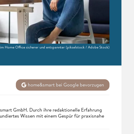
im Home Office sicherer und entspannter
(pikselstock / Adobe Stock)
home&smart bei Google bevorzugen
ndsmart GmbH. Durch ihre redaktionelle Erfahrung
fundiertes Wissen mit einem Gespür für praxisnahe