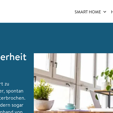
SMART HOME
herheit
t zu
er, spontan
terbrochen.
ndern sogar
anhand von