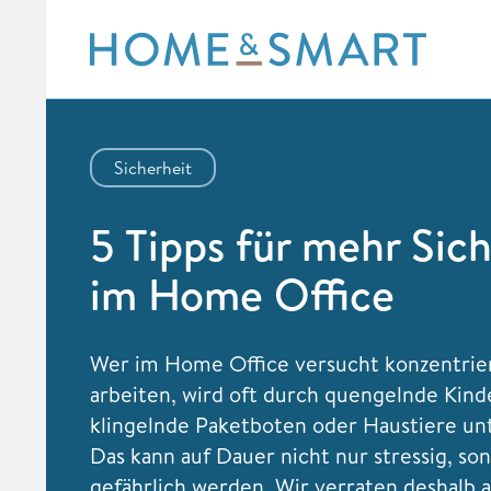
Skip
to
content
Sicherheit
5 Tipps für mehr Sic
im Home Office
Wer im Home Office versucht konzentrier
arbeiten, wird oft durch quengelnde Kind
klingelnde Paketboten oder Haustiere un
Das kann auf Dauer nicht nur stressig, so
gefährlich werden. Wir verraten deshalb 