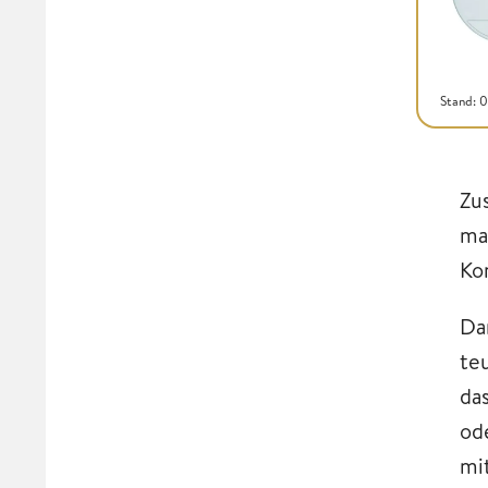
Stand: 
Zu
ma
Ko
Da
te
da
od
mi