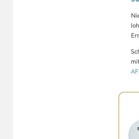
Ni
lo
Ern
Sc
mi
AF