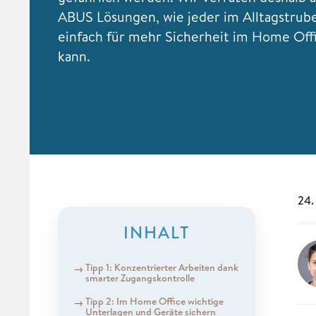
ABUS Lösungen, wie jeder im Alltagstrube
einfach für mehr Sicherheit im Home Off
kann.
24.
INHALT
Tipp 1: Konzentrierter Arbeiten dank
smarter Zugangskontrolle
Tipp 2: Im Home Office wichtige
Unterlagen und Geräte sichern