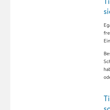
T
s
Eg
fr
Ei
Be
Sc
ha
od
T
s