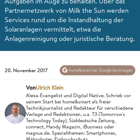
Aufgaben im Auge zu behalten. Über das
Partnernetzwerk von Milk the Sun werden
Services rund um die Instandhaltung der
Solaranlagen vermittelt, etwa die
Anlagenreinigung oder juristische Beratung.
20. November 2017
home&smart bei Google bevorzugen
Von
Ulrich Klein
Alexa-Evangelist und Digital Native. Schrieb vor
seinem Start bei home&smart als freier
Technikjournalist und Redakteur für verschiedene
Verlage und Redaktionen, u.a. T3 (Tomorrow's
Technology Today), Süddeutsche Zeitung,
connect, Handy Magazin, iBusiness oder
magnus.de. Spezialthemen: Smartphones,
Mähroboter, Einbruchschutz.