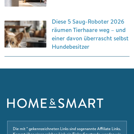
Diese 5 Saug-Roboter 2026
räumen Tierhaare weg – und
einer davon überrascht selbst
Hundebesitzer
Die mit * gekennzeichneten Links sind sogenannte Affiliate Links.
Kommt über einen solchen Link ein Einkauf zustande, werden wir