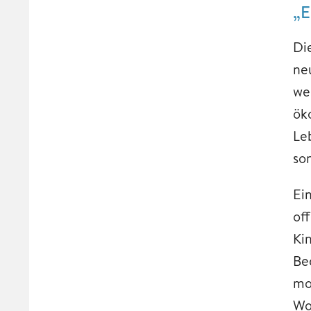
„E
Di
ne
we
ök
Le
so
Ein
of
Ki
Be
mo
Wo