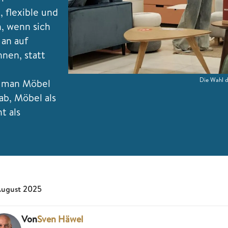
 flexible und
h, wenn sich
an auf
nen, statt
Die Wahl de
 man Möbel
ab, Möbel als
t als
August 2025
Von
Sven Häwel