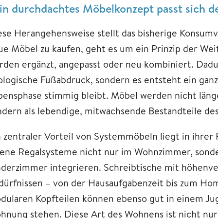
in durchdachtes Möbelkonzept passt sich d
ese Herangehensweise stellt das bisherige Konsumver
ue Möbel zu kaufen, geht es um ein Prinzip der W
rden ergänzt, angepasst oder neu kombiniert. Dadur
ologische Fußabdruck, sondern es entsteht ein ganzh
bensphase stimmig bleibt. Möbel werden nicht lä
ndern als lebendige, mitwachsende Bestandteile de
 zentraler Vorteil von Systemmöbeln liegt in ihrer Fl
fene Regalsysteme nicht nur im Wohnzimmer, sonde
nderzimmer integrieren. Schreibtische mit höhenv
dürfnissen – von der Hausaufgabenzeit bis zum Ho
dularen Kopfteilen können ebenso gut in einem Ju
hnung stehen. Diese Art des Wohnens ist nicht nu