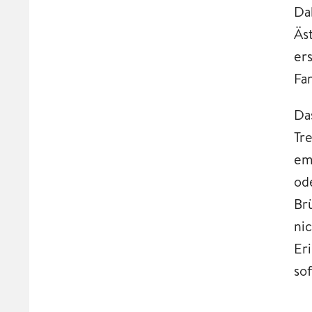
Da
Äs
er
Fa
Da
Tr
em
od
Br
ni
Er
so