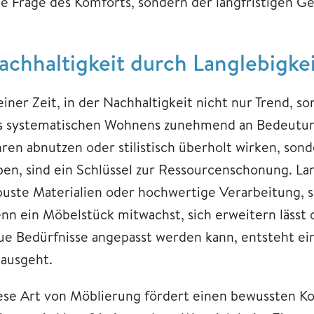
ne Frage des Komforts, sondern der langfristigen G
achhaltigkeit durch Langlebigke
einer Zeit, in der Nachhaltigkeit nicht nur Trend, 
s systematischen Wohnens zunehmend an Bedeutung.
hren abnutzen oder stilistisch überholt wirken, so
ben, sind ein Schlüssel zur Ressourcenschonung. La
buste Materialien oder hochwertige Verarbeitung, s
nn ein Möbelstück mitwachst, sich erweitern lässt
ue Bedürfnisse angepasst werden kann, entsteht ein
nausgeht.
ese Art von Möblierung fördert einen bewussten Kon