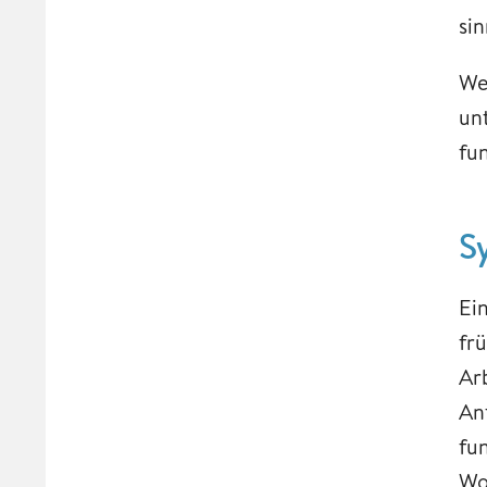
si
Wer
un
fun
S
Ei
fr
Ar
An
fu
Wo