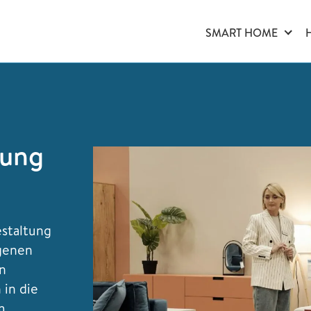
SMART HOME
nung
estaltung
igenen
en
 in die
m