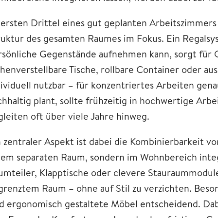
 ersten Drittel eines gut geplanten Arbeitszimmers 
ruktur des gesamten Raumes im Fokus. Ein Regalsys
rsönliche Gegenstände aufnehmen kann, sorgt für
henverstellbare Tische, rollbare Container oder a
dividuell nutzbar – für konzentriertes Arbeiten gen
chhaltig plant, sollte frühzeitig in hochwertige Arb
gleiten oft über viele Jahre hinweg.
n zentraler Aspekt ist dabei die Kombinierbarkeit v
nem separaten Raum, sondern im Wohnbereich integr
umteiler, Klapptische oder clevere Stauraummodule
grenztem Raum – ohne auf Stil zu verzichten. Beso
nd ergonomisch gestaltete Möbel entscheidend. Dabei