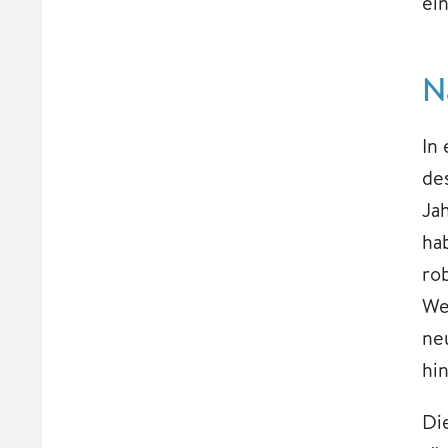
ei
N
In 
de
Ja
ha
ro
We
ne
hi
Di