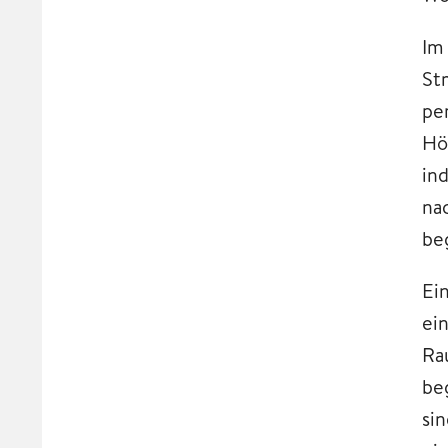
Im
St
pe
Hö
in
na
be
Ei
ei
Ra
be
si