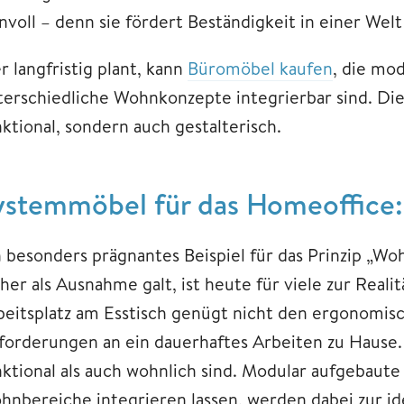
nnvoll – denn sie fördert Beständigkeit in einer Wel
 langfristig plant, kann
Büromöbel kaufen
, die mo
terschiedliche Wohnkonzepte integrierbar sind. Dies
ktional, sondern auch gestalterisch.
ystemmöbel für das Homeoffice: St
n besonders prägnantes Beispiel für das Prinzip „W
üher als Ausnahme galt, ist heute für viele zur Real
beitsplatz am Esstisch genügt nicht den ergonomisc
forderungen an ein dauerhaftes Arbeiten zu Hause.
nktional als auch wohnlich sind. Modular aufgebaute 
hnbereiche integrieren lassen, werden dabei zur id