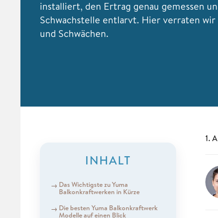
installiert, den Ertrag genau gemessen un
Schwachstelle entlarvt. Hier verraten wir 
und Schwächen.
1. 
INHALT
Das Wichtigste zu Yuma
Balkonkraftwerken in Kürze
Die besten Yuma Balkonkraftwerk
Modelle auf einen Blick