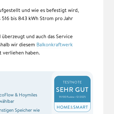
gestellt und wie es befestigt wird,
 516 bis 843 kWh Strom pro Jahr
l überzeugt und auch das Service
shalb wir diesem
Balkonkraftwerk
 verliehen haben.
TESTNOTE
SEHR GUT
EcoFlow & Hoymiles
91/100 Punkte • 12/2025
wählbar
nstigen Speicher wie