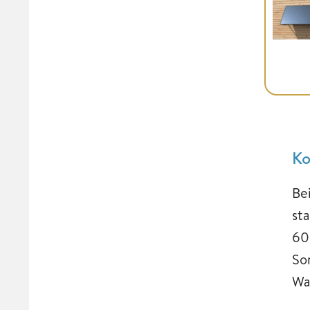
Ko
Be
st
60
So
Wa