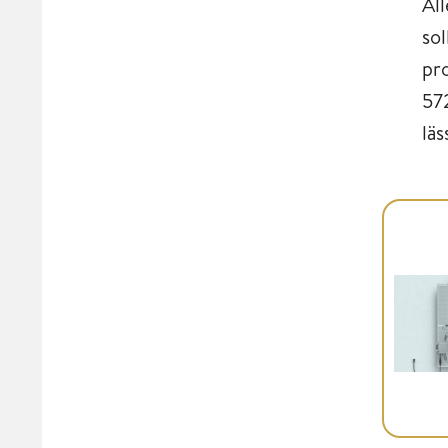
All
so
pr
57
lä