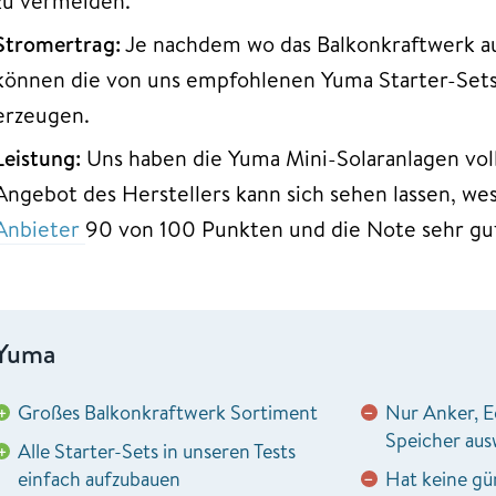
zu vermeiden.
Stromertrag:
Je nachdem wo das Balkonkraftwerk auf
können die von uns empfohlenen Yuma Starter-Sets
erzeugen.
Leistung:
Uns haben die Yuma Mini-Solaranlagen vol
Angebot des Herstellers kann sich sehen lassen, we
Anbieter
90 von 100 Punkten und die Note sehr gut
Yuma
Großes Balkonkraftwerk Sortiment
Nur Anker, 
+
−
Speicher aus
Alle Starter-Sets in unseren Tests
+
einfach aufzubauen
Hat keine gü
−