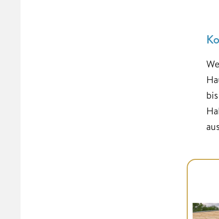
Ko
Wer
Ha
bi
Ha
au