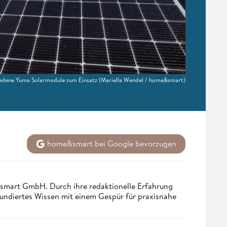
iedene Yuma Solarmodule zum Einsatz
(Mariella Wendel / home&smart)
home&smart bei Google bevorzugen
ndsmart GmbH. Durch ihre redaktionelle Erfahrung
fundiertes Wissen mit einem Gespür für praxisnahe