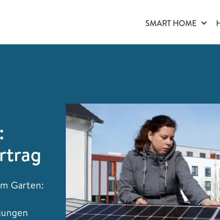
SMART HOME
:
rtrag
im Garten:
ngungen