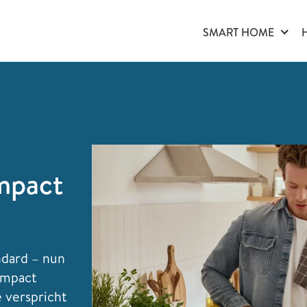
SMART HOME
e
mpact
ndard – nun
ompact
 verspricht