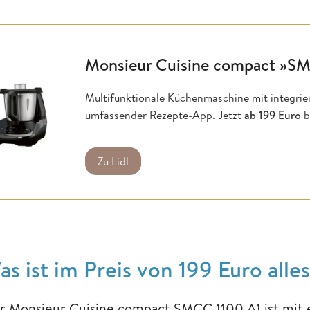
Monsieur Cuisine compact »S
Multifunktionale Küchenmaschine mit integri
umfassender Rezepte-App. Jetzt
ab 199 Euro
b
Zu Lidl
as ist im Preis von 199 Euro alle
r Monsieur Cuisine compact SMCC 1100 A1 ist mit 