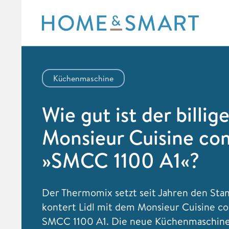
Skip
to
content
Küchenmaschine
Wie gut ist der billig
Monsieur Cuisine co
»SMCC 1100 A1«?
Der Thermomix setzt seit Jahren den Sta
kontert Lidl mit dem Monsieur Cuisine c
SMCC 1100 A1. Die neue Küchenmaschine