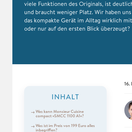
viele Funktionen des Originals, ist deutli
und braucht weniger Platz. Wir haben uns
das kompakte Gerät im Alltag wirklich mi
oder nur auf den ersten Blick überzeugt?
16.
INHALT
Was kann Monsieur Cuisine
compact »SMCC 1100 A1«?
Was ist im Preis von 199 Euro alles
inbegriffen?