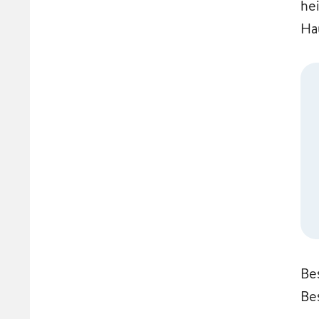
he
Ha
Be
Be