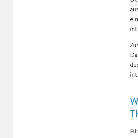
au
ei
in
Zu
Da
de
in
W
T
Fü