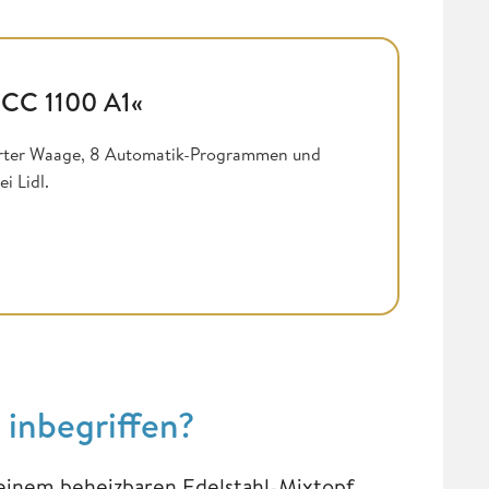
MCC 1100 A1«
erter Waage, 8 Automatik-Programmen und
ei Lidl.
s inbegriffen?
einem beheizbaren Edelstahl-Mixtopf