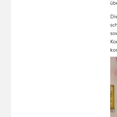
üb
Di
sc
so
Ko
ko