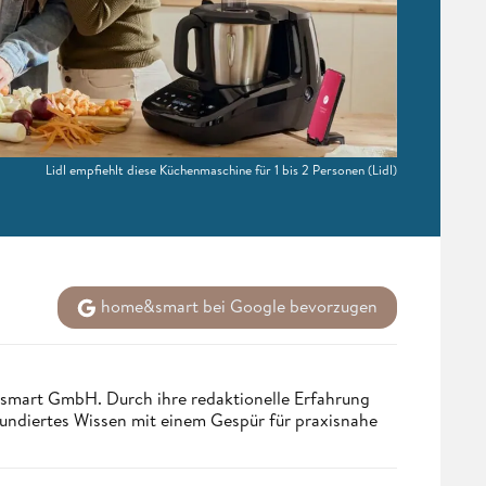
Lidl empfiehlt diese Küchenmaschine für 1 bis 2 Personen
(Lidl)
home&smart bei Google bevorzugen
ndsmart GmbH. Durch ihre redaktionelle Erfahrung
fundiertes Wissen mit einem Gespür für praxisnahe