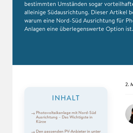
bestimmten Umständen sogar vorteilhafter
alleinige Südausrichtung. Dieser Artikel 
warum eine Nord-Süd Ausrichtung für Pho
Anlagen eine überlegenswerte Option ist
2. 
INHALT
Photovoltaikanlage mit Nord-Süd
Ausrichtung – Das Wichtigste in
Kürze
Den passenden PV-Anbieter in unter