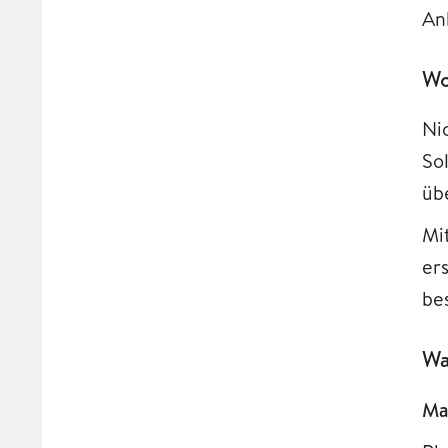
An
Wo
Ni
So
übe
Mi
er
be
Wa
Ma