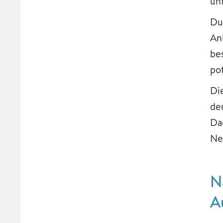
un
Du
An
be
po
Di
de
Da
Ne
N
A