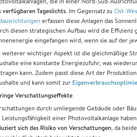
otovoltaikanlagen, die in einer Nord-Süd-Ausrichtung
s verfügbaren Tageslichts
. Im Gegensatz zu
Ost-Wes
dausrichtungen
erfassen diese Anlagen das Sonnenli
rch diesen strategischen Aufbau wird die Effizienz
nnenenergie eingefangen wird, wenn sie auf der jew
n weiterer wichtiger Aspekt ist die gleichmäßige S
ushalte eine konstante Energiezufuhr, was wieder
itragen kann. Zudem passt diese Art der Produktion 
ushalte und kann somit zur
Eigenverbrauchsoptimi
ringe Verschattungseffekte
rschattungen durch umliegende Gebäude oder Bäum
e Leistungsfähigkeit einer Photovoltaikanlage habe
duziert sich das Risiko von Verschattungen
, da beid