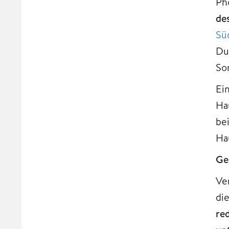
Ph
de
Sü
Du
So
Ei
Ha
be
Ha
Ge
Ve
di
re