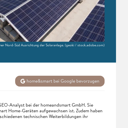
iner Nord-Süd Ausrichtung der Solaranlage.
(geoki / stock.adobe.com)
home&smart bei Google bevorzugen
d SEO-Analyst bei der homeandsmart GmbH. Sie
 Smart Home-Geräten aufgewachsen ist. Zudem haben
rschiedenen technischen Weiterbildungen ihr