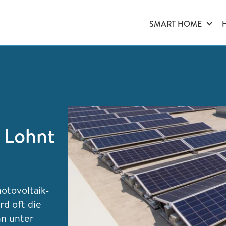
SMART HOME
 Lohnt
otovoltaik-
rd oft die
nn unter