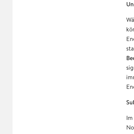
Un
Wä
kö
En
st
Be
si
imm
En
Su
Im
No