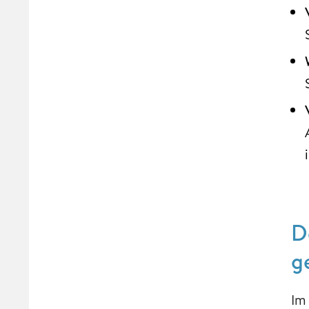
D
g
Im