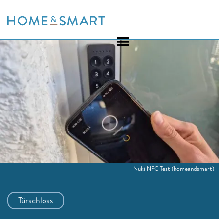
Skip
to
content
Nuki NFC Test
(homeandsmart)
Türschloss