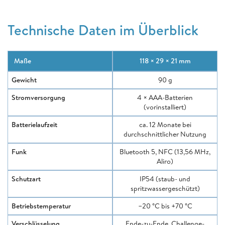
Technische Daten im Überblick
Maße
118 × 29 × 21 mm
Gewicht
90 g
Stromversorgung
4 × AAA-Batterien
(vorinstalliert)
Batterielaufzeit
ca. 12 Monate bei
durchschnittlicher Nutzung
Funk
Bluetooth 5, NFC (13,56 MHz,
Aliro)
Schutzart
IP54 (staub- und
spritzwassergeschützt)
Betriebstemperatur
−20 °C bis +70 °C
Verschlüsselung
Ende-zu-Ende, Challenge-