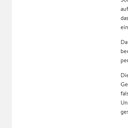
au
da
ei
Da
be
pe
Di
Ge
fa
Un
ge