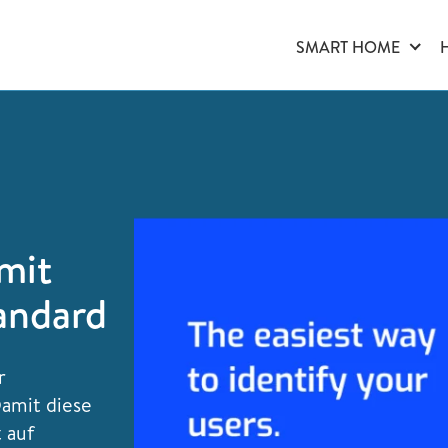
SMART HOME
mit
andard
r
Damit diese
 auf