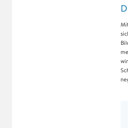
D
Mi
si
Bi
me
wi
Sc
ne