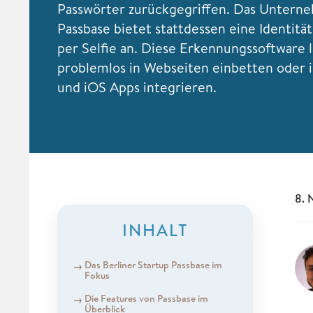
Passwörter zurückgegriffen. Das Untern
Passbase bietet stattdessen eine Identit
per Selfie an. Diese Erkennungssoftware l
problemlos in Webseiten einbetten oder 
und iOS Apps integrieren.
8. 
INHALT
Das Berliner Startup Passbase im
Fokus
Die Features von Passbase im
Überblick