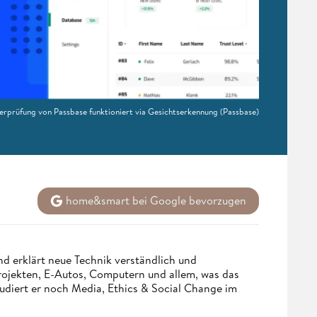
berprüfung von Passbase funktioniert via Gesichtserkennung
(Passbase)
home&smart bei Google bevorzugen
d erklärt neue Technik verständlich und
Projekten, E-Autos, Computern und allem, was das
udiert er noch Media, Ethics & Social Change im