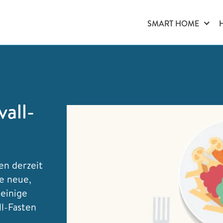
SMART HOME
vall-
en derzeit
e neue,
 einige
ll-Fasten