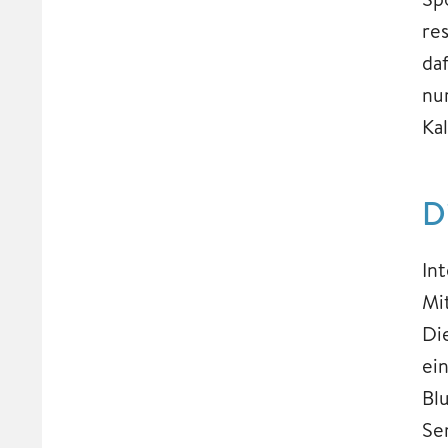
re
da
nu
Ka
D
Int
Mi
Di
ei
Bl
Se