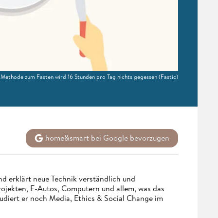
n Methode zum Fasten wird 16 Stunden pro Tag nichts gegessen
(Fastic)
home&smart bei Google bevorzugen
d erklärt neue Technik verständlich und
Projekten, E-Autos, Computern und allem, was das
udiert er noch Media, Ethics & Social Change im