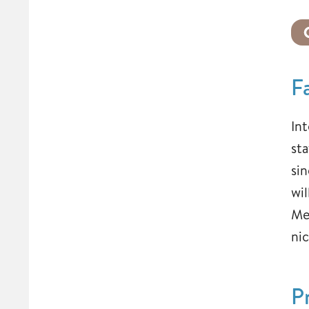
F
In
st
si
wil
Me
nic
P