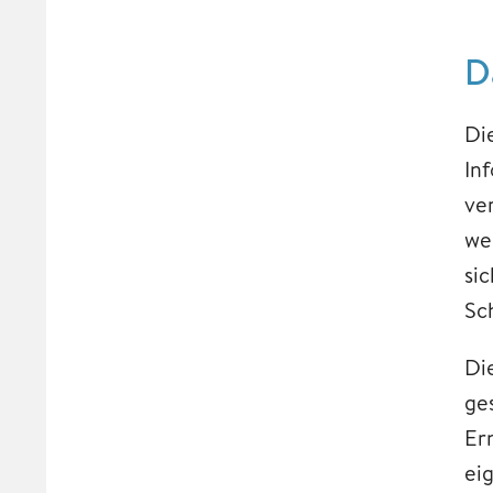
D
Di
In
ve
we
si
Sch
Di
ge
Er
ei