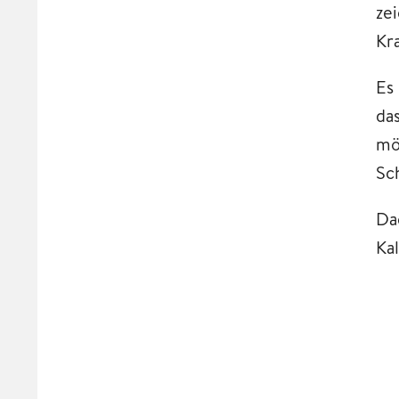
ze
Kr
Es
da
mö
Sc
Da
Ka