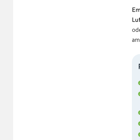
Em
Lu
od
am