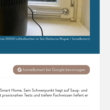
eries 50000 Luftbefeuchter im Test
(Katharina Wagner / home&smart)
home&smart bei Google bevorzugen
 Smart Home. Sein Schwerpunkt liegt auf Saug- und
t praxisnahen Tests und tiefem Fachwissen liefert er