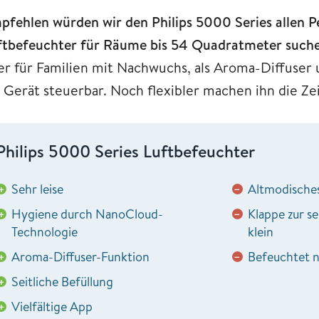
pfehlen würden wir den Philips 5000 Series allen Pe
ftbefeuchter für Räume bis 54 Quadratmeter such
er für Familien mit Nachwuchs, als Aroma-Diffuser 
 Gerät steuerbar. Noch flexibler machen ihn die Z
Philips 5000 Series Luftbefeuchter
Sehr leise
Altmodische
+
−
Hygiene durch NanoCloud-
Klappe zur se
+
−
Technologie
klein
Aroma-Diffuser-Funktion
Befeuchtet n
+
−
Seitliche Befüllung
+
Vielfältige App
+