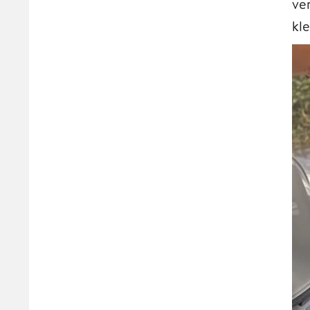
ve
kl