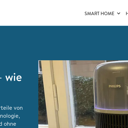
SMART HOME
– wie
teile von
nologie,
nd ohne