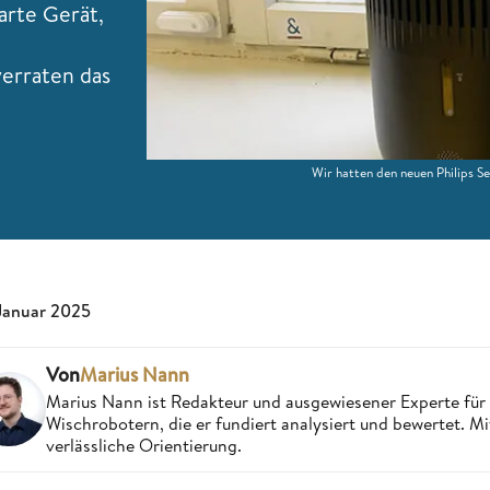
arte Gerät,
verraten das
Wir hatten den neuen Philips S
 Januar 2025
Von
Marius Nann
Marius Nann ist Redakteur und ausgewiesener Experte für
Wischrobotern, die er fundiert analysiert und bewertet. Mi
verlässliche Orientierung.