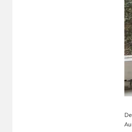
De
Au