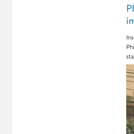
P
i
In
Phi
st