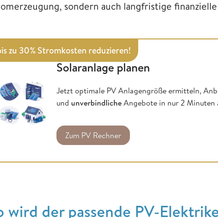
romerzeugung, sondern auch langfristige finanzielle 
bis zu 30% Stromkosten reduzieren!
Solaranlage planen
Jetzt optimale PV Anlagengröße ermitteln, Anb
und
unverbindliche
Angebote in nur 2 Minuten 
Zum PV Rechner
o wird der passende PV-Elektrik