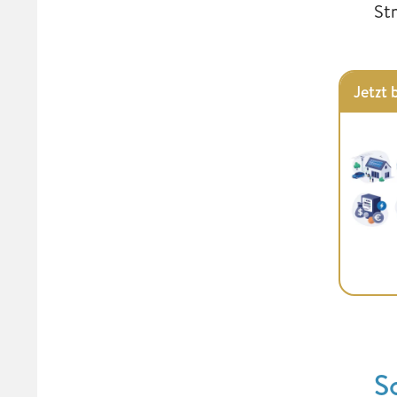
St
Jetzt 
S