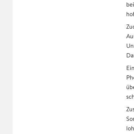
be
ho
Zu
Au
Un
Da
Ein
Ph
üb
sc
Zu
So
lo