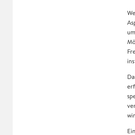
We
As
um
Mö
Fr
ins
Da
erf
sp
ve
wi
Ei