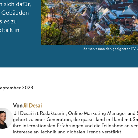
 sich dafür,
n Gebäuden
s es zu
ltaik in
So wählt man den geeigneten PV-A
September 2023
Von
Jil Desai
Jil Desai ist Redakteurin, Online Marketing Manager un
gehört zu einer Generation, die quasi Hand in Hand mit
ihre internationalen Erfahrungen und die Teilnahme an ve
Interesse an Technik und globalen Trends verstärkt.