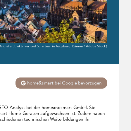
nbieter, Elektriker und Solarteur in Augsburg.
(Simon / Adobe Stock)
home&smart bei Google bevorzugen
d SEO-Analyst bei der homeandsmart GmbH. Sie
 Smart Home-Geräten aufgewachsen ist. Zudem haben
rschiedenen technischen Weiterbildungen ihr