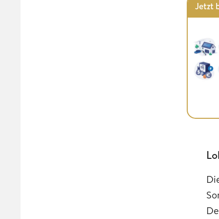
Jetzt 
Lo
Di
So
De