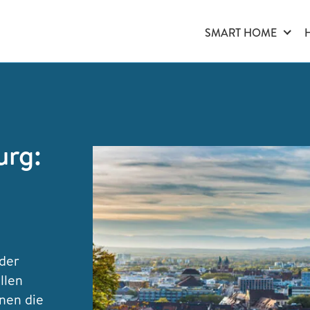
SMART HOME
urg:
 der
llen
nen die