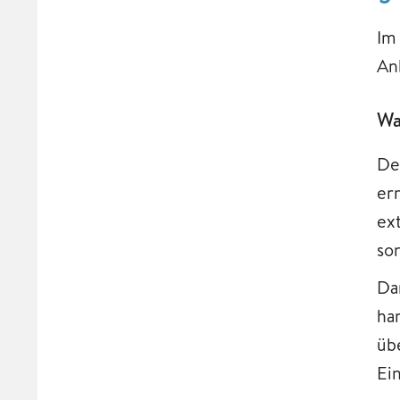
Im
Anb
Wa
De
er
ex
so
Da
ha
üb
Ei