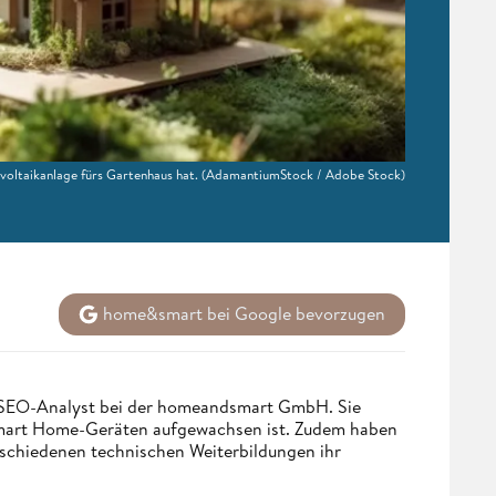
voltaikanlage fürs Gartenhaus hat.
(AdamantiumStock / Adobe Stock)
home&smart bei Google bevorzugen
d SEO-Analyst bei der homeandsmart GmbH. Sie
 Smart Home-Geräten aufgewachsen ist. Zudem haben
rschiedenen technischen Weiterbildungen ihr