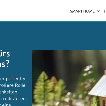
SMART HOME
ürs
as?
mer präsenter
rößere Rolle
chkeiten,
u reduzieren.
t eine