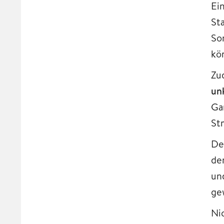
Ein
St
So
kö
Zu
un
Ga
St
De
de
un
ge
Ni