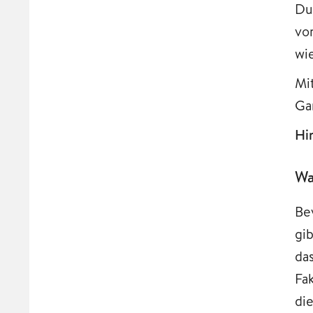
Du
vo
wi
Mi
Ga
Hi
Wa
Be
gi
da
Fa
di