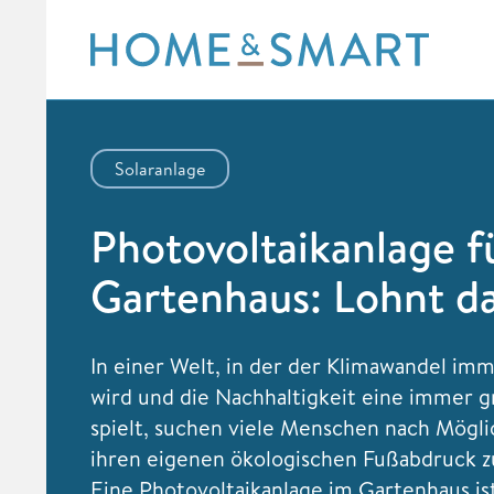
Skip
to
content
Solaranlage
Photovoltaikanlage f
Gartenhaus: Lohnt d
In einer Welt, in der der Klimawandel im
wird und die Nachhaltigkeit eine immer g
spielt, suchen viele Menschen nach Mögli
ihren eigenen ökologischen Fußabdruck z
Eine Photovoltaikanlage im Gartenhaus is