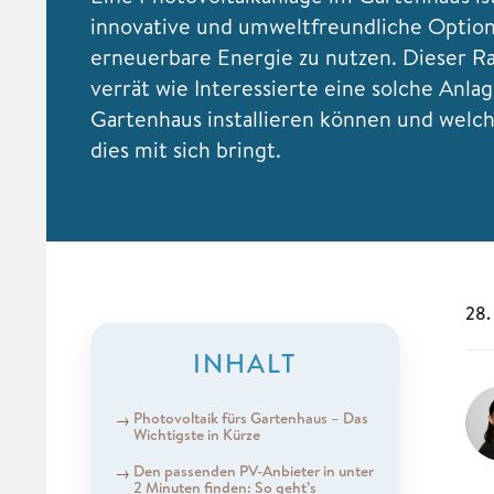
innovative und umweltfreundliche Optio
erneuerbare Energie zu nutzen. Dieser R
verrät wie Interessierte eine solche Anla
Gartenhaus installieren können und welch
dies mit sich bringt.
28.
INHALT
Photovoltaik fürs Gartenhaus – Das
Wichtigste in Kürze
Den passenden PV-Anbieter in unter
2 Minuten finden: So geht’s