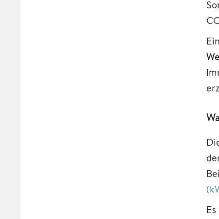
So
CO
Ei
We
Im
er
Wa
Di
de
Be
(k
Es 