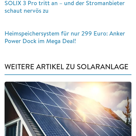
SOLIX 3 Pro tritt an – und der Stromanbieter
schaut nervös zu
Heimspeichersystem für nur 299 Euro: Anker
Power Dock im Mega Deal!
WEITERE ARTIKEL ZU SOLARANLAGE