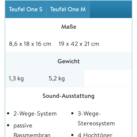
Teufel One S
Teufel One M
Maße
8,6 x 18 x 16 cm
19 x 42 x 21 cm
Gewicht
1,3 kg
5,2 kg
Sound-Ausstattung
2-Wege-System
3-Wege-
Stereosystem
passive
Bassmembran
4 Hochtöner