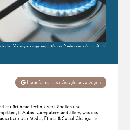
atischen Vertragsverlängerungen
(Aldeca Productions / Adobe Stock)
home&smart bei Google bevorzugen
d erklärt neue Technik verständlich und
Projekten, E-Autos, Computern und allem, was das
udiert er noch Media, Ethics & Social Change im