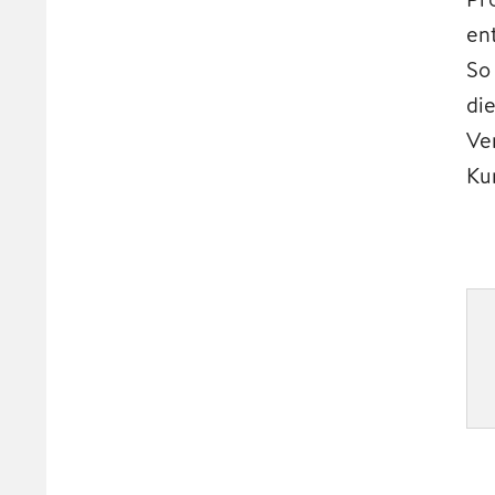
en
So
di
Ve
Ku