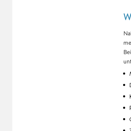
W
Na
me
Be
un