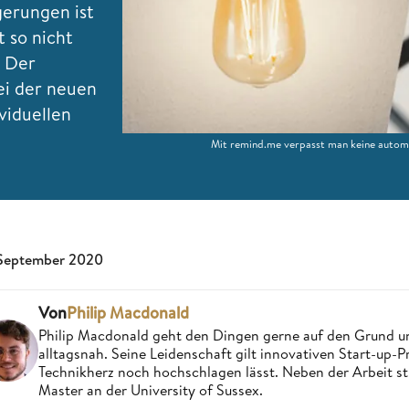
erungen ist
 so nicht
. Der
ei der neuen
viduellen
Mit remind.me verpasst man keine autom
 September 2020
Von
Philip Macdonald
Philip Macdonald geht den Dingen gerne auf den Grund un
alltagsnah. Seine Leidenschaft gilt innovativen Start-up-
Technikherz noch hochschlagen lässt. Neben der Arbeit st
Master an der University of Sussex.