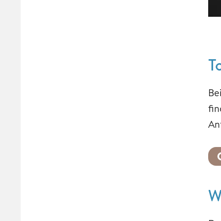
T
Be
fi
An
W