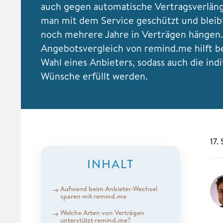
auch gegen automatische Vertragsverläng
man mit dem Service geschützt und bleibt
noch mehrere Jahre in Verträgen hängen
Angebotsvergleich von remind.me hilft b
Wahl eines Anbieters, sodass auch die indi
Wünsche erfüllt werden.
17.
INHALT
Aufwand beim Anbieter-Wechsel
sparen mit remind.me
Welche Arten von Verträgen
unterstützt remind.me?