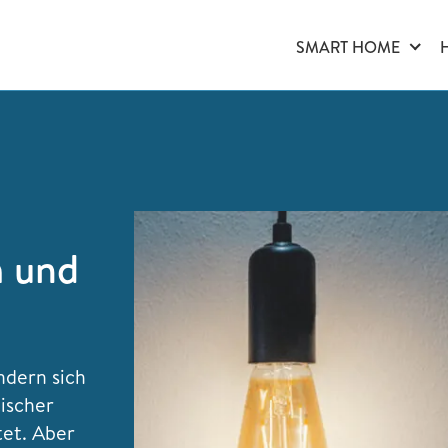
SMART HOME
m und
ndern sich
ischer
et. Aber