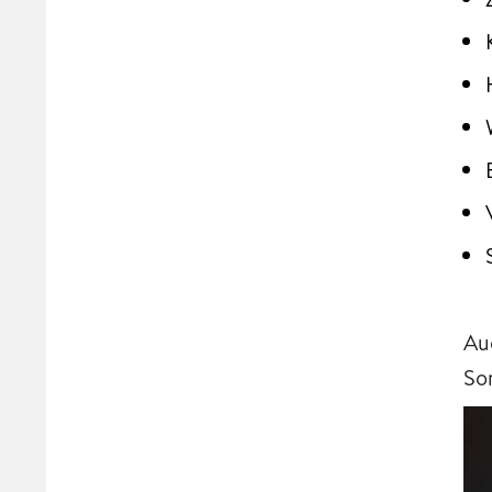
Au
So