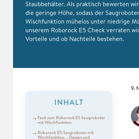
Staubbehälter. Als praktisch bewerten w
die geringe Höhe, sodass der Saugrobote
Wischfunktion mühelos unter niedrige Möb
unserem Roborock E5 Check verraten wir
Vorteile und ob Nachteile bestehen.
9. 
INHALT
Fazit zum Roborock E5 Saugroboter
mit Wischfunktion
Roborock E5 Saugroboter mit
Wischfunktion – Design und