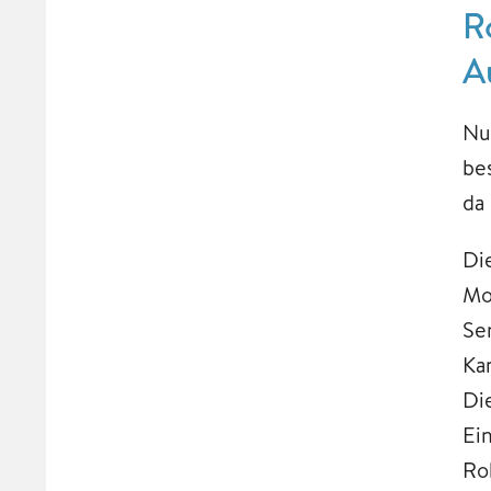
R
A
Nu
be
da
Di
Mo
Se
Ka
Di
Ei
Ro