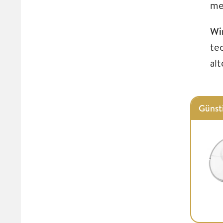
me
Wi
te
al
Günst