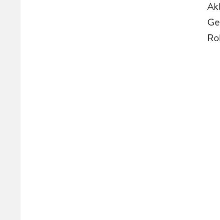
Akk
Ge
Ro