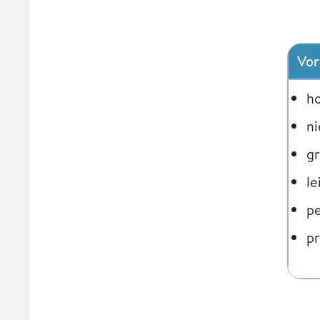
Vor
ho
n
gr
le
pe
pr