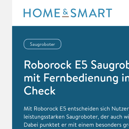
Skip
to
content
Saugroboter
Roborock E5 Saugro
mit Fernbedienung i
Check
Mit Roborock E5 entscheiden sich Nutzer 
leistungsstarken Saugroboter, der auch w
Dabei punktet er mit einem besonders g