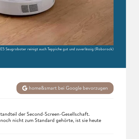
5 Saugroboter reinigt auch Teppiche gut und zuverlässig
(Roborock)
home&smart bei Google bevorzugen
tandteil der Second-Screen-Gesellschaft.
och nicht zum Standard gehörte, ist sie heute