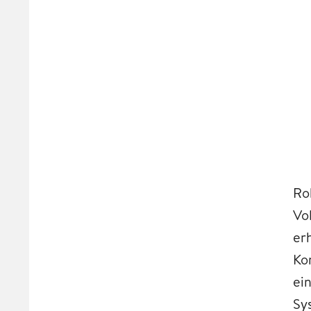
Ro
Vo
er
Ko
ei
Sy