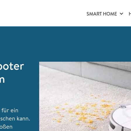
SMART HOME
boter
m
für ein
ischen kann.
roßen