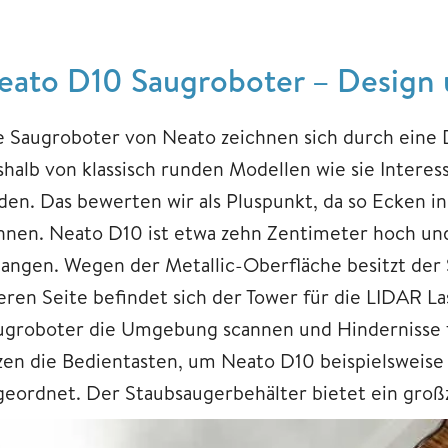
eato D10 Saugroboter – Design 
e Saugroboter von Neato zeichnen sich durch eine 
shalb von klassisch runden Modellen wie sie Intere
nden. Das bewerten wir als Pluspunkt, da so Ecken 
nnen. Neato D10 ist etwa zehn Zentimeter hoch un
langen. Wegen der Metallic-Oberfläche besitzt der 
eren Seite befindet sich der Tower für die LIDAR L
ugroboter die Umgebung scannen und Hindernisse 
zen die Bedientasten, um Neato D10 beispielsweise zu
geordnet. Der Staubsaugerbehälter bietet ein großz