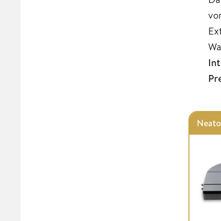
vo
Ex
Wa
In
Pr
Neato