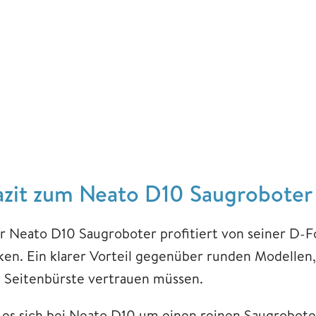
azit zum Neato D10 Saugroboter
r Neato D10 Saugroboter profitiert von seiner D-F
ken. Ein klarer Vorteil gegenüber runden Modellen, 
e Seitenbürste vertrauen müssen.
 es sich bei Neato D10 um einen reinen Saugroboter