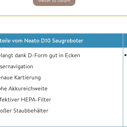
Weiter zu Saturn
teile vom Neato D10 Saugroboter
langt dank D-Form gut in Ecken
sernavigation
enaue Kartierung
ohe Akkureichweite
fektiver HEPA-Filter
oßer Staubbehälter