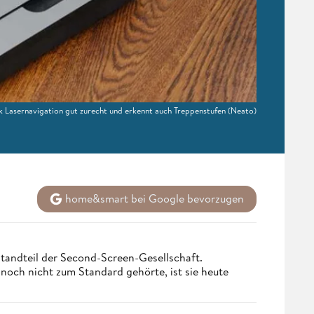
 Lasernavigation gut zurecht und erkennt auch Treppenstufen
(Neato)
home&smart bei Google bevorzugen
tandteil der Second-Screen-Gesellschaft.
och nicht zum Standard gehörte, ist sie heute