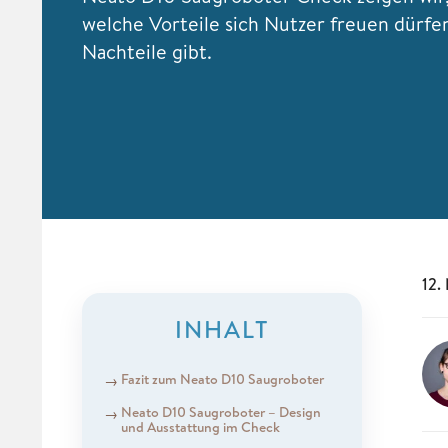
welche Vorteile sich Nutzer freuen dürfe
Nachteile gibt.
12.
INHALT
Fazit zum Neato D10 Saugroboter
Neato D10 Saugroboter – Design
und Ausstattung im Check