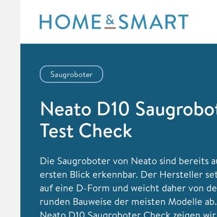
Skip
to
content
Saugroboter
Neato D10 Saugrobo
Test Check
Die Saugroboter von Neato sind bereits 
ersten Blick erkennbar. Der Hersteller se
auf eine D-Form und weicht daher von der
runden Bauweise der meisten Modelle ab.
Neato D10 Saugroboter Check zeigen wir