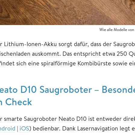
Wie alle Modelle vo
r Lithium-Ionen-Akku sorgt dafür, dass der Saugro
ischenladen auskommt. Das entspricht etwa 250 Qu
findet sich eine spiralförmige Kombibürste sowie ei
eato D10 Saugroboter – Besond
m Check
r smarte Saugroboter Neato D10 ist entweder dire
ndroid
|
iOS
) bedienbar. Dank Lasernavigation legt