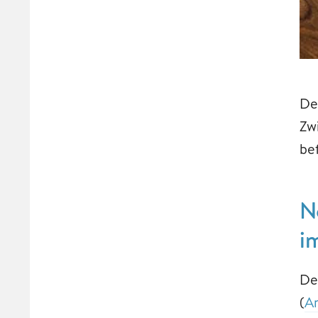
De
Zw
be
N
i
De
(
A