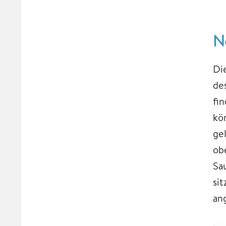
N
Di
de
fi
kö
ge
ob
Sa
sit
an