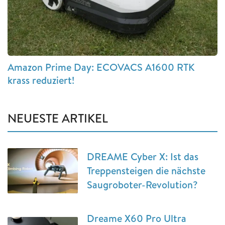
Amazon Prime Day: ECOVACS A1600 RTK
krass reduziert!
NEUESTE ARTIKEL
DREAME Cyber X: Ist das
Treppensteigen die nächste
Saugroboter-Revolution?
Dreame X60 Pro Ultra