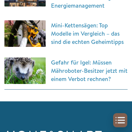
Energiemanagement
Mini-Kettensägen: Top
Modelle im Vergleich – das
sind die echten Geheimtipps
Gefahr für Igel: Müssen
Mähroboter-Besitzer jetzt mit
einem Verbot rechnen?