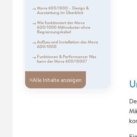
Mova 600/1000 – Design &
Ausstattung im Überblick
​Wie funktioniert der Mova
600/1000 Mähroboter ohne
Begrenzungskabel
Aufbau und Installation des Mova
600/1000
Funktionen & Performance: Was
kann der Mova 600/1000?
≡
Alle Inhalte anzeigen
U
De
Mä
ko
Ei