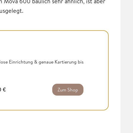
m Mova 600 baulich sehr ähnlich, ist aber
usgelegt.
se Einrichtung & genaue Kartierung bis
0
€
Zum Shop