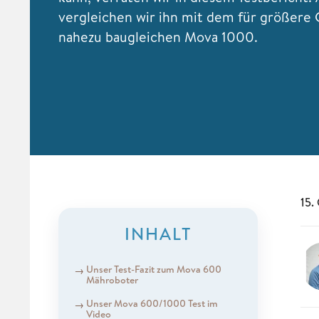
vergleichen wir ihn mit dem für größere 
nahezu baugleichen Mova 1000.
15.
INHALT
Unser Test-Fazit zum Mova 600
Mähroboter
Unser Mova 600/1000 Test im
Video