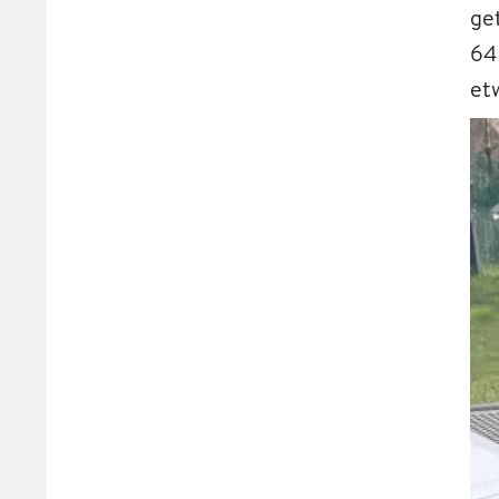
ge
64
etw