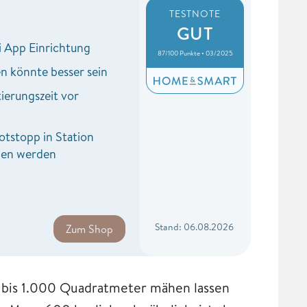
TESTNOTE
GUT
 App Einrichtung
87/100 Punkte • 03/2025
 könnte besser sein
ierungszeit vor
tstopp in Station
gen werden
Stand: 06.08.2026
Zum Shop
e bis 1.000 Quadratmeter mähen lassen