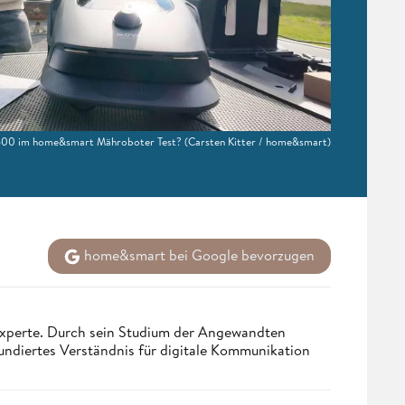
 600 im home&smart Mähroboter Test?
(Carsten Kitter / home&smart)
home&smart bei Google bevorzugen
 Experte. Durch sein Studium der Angewandten
undiertes Verständnis für digitale Kommunikation