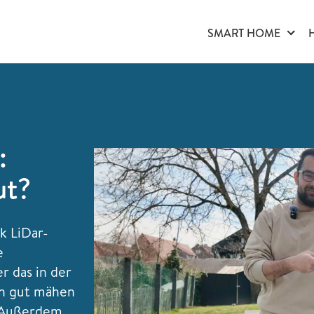
SMART HOME
:
ut?
k LiDar-
e
r das in der
ch gut mähen
. Außerdem