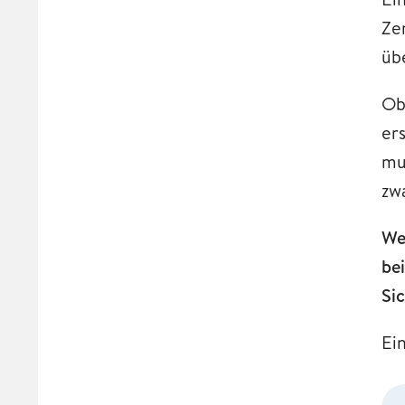
Ze
üb
Ob
er
mu
zw
We
be
Si
Ei