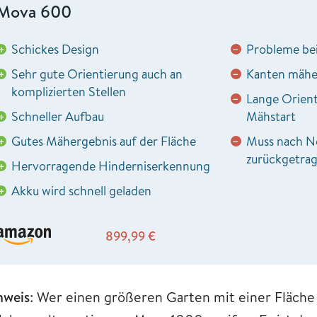
Mova 600
Schickes Design
Probleme bei
+
−
Sehr gute Orientierung auch an
Kanten mähen
+
−
komplizierten Stellen
Lange Orient
−
Schneller Aufbau
Mähstart
+
Gutes Mähergebnis auf der Fläche
Muss nach No
+
−
zurückgetra
Hervorragende Hinderniserkennung
+
Akku wird schnell geladen
+
899,99
€
nweis
: Wer einen größeren Garten mit einer Fläch