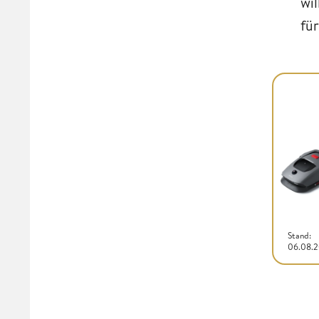
wi
fü
Stand:
06.08.