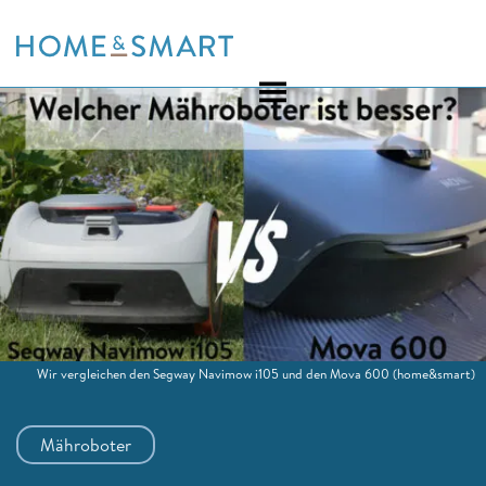
Skip
to
content
Wir vergleichen den Segway Navimow i105 und den Mova 600
(home&smart)
Mähroboter