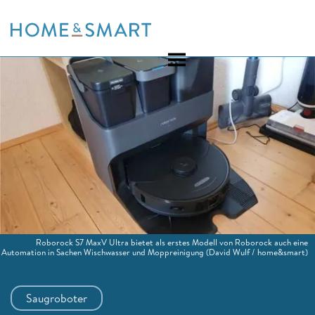
Skip
to
content
Roborock S7 MaxV Ultra bietet als erstes Modell von Roborock auch eine
Automation in Sachen Wischwasser und Moppreinigung
(David Wulf / home&smart)
Saugroboter