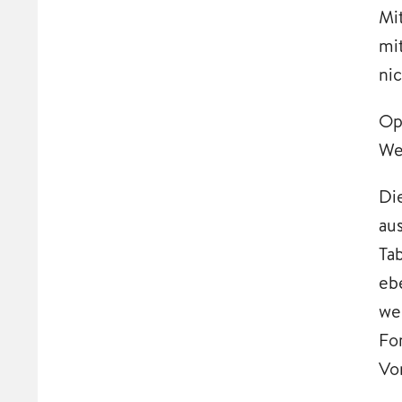
Mi
mi
nic
Op
We
Di
au
Ta
eb
we
Fo
Vo