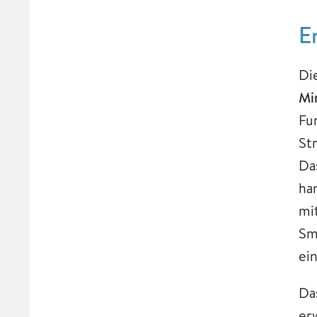
E
Di
Mi
Fu
St
Da
ha
mi
Sm
ei
Da
er