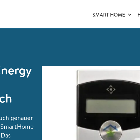
SMART HOME
nergy
ch
auch genauer
gy SmartHome
 Das