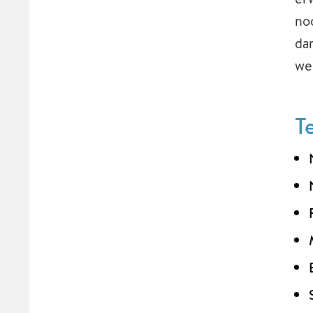
no
da
wei
T