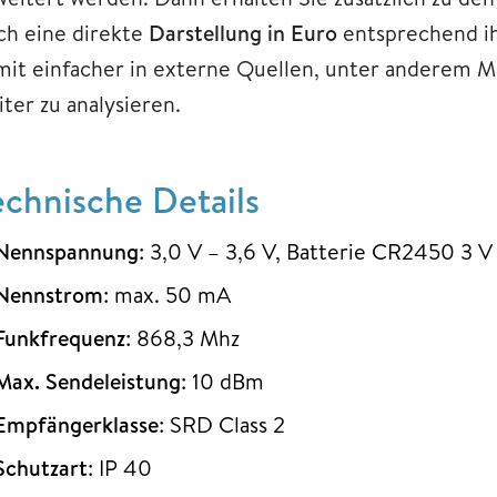
ch eine direkte
Darstellung in Euro
entsprechend ih
mit einfacher in externe Quellen, unter anderem Mi
ter zu analysieren.
echnische Details
Nennspannung
: 3,0 V – 3,6 V, Batterie CR2450 3 V
Nennstrom
: max. 50 mA
Funkfrequenz
: 868,3 Mhz
Max. Sendeleistung
: 10 dBm
Empfängerklasse
: SRD Class 2
Schutzart
: IP 40