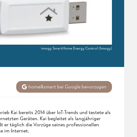
innogy SmartHome Energy Control
(Innogy)
home&smart bei Google bevorzugen
eb Kai bereits 2014 über IoT-Trends und testete als
netzten Geräten. Kai begleitet als langjähriger
 er täglich die Vorzüge seines professionellen
e im Internet.