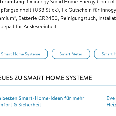
eferumfang
: 1 x innogy SmartHome Energy Control 
pfangseinheit (USB Stick), 1 x Gutschein für Inn
emium“, Batterie CR2450, Reinigungstuch, Installa
ebepad für Ausleseeinheit
Smart Home Systeme
Smart Meter
Smart 
EUES ZU SMART HOME SYSTEME
e besten Smart-Home-Ideen für mehr
Eve 
mfort & Sicherheit
Hei