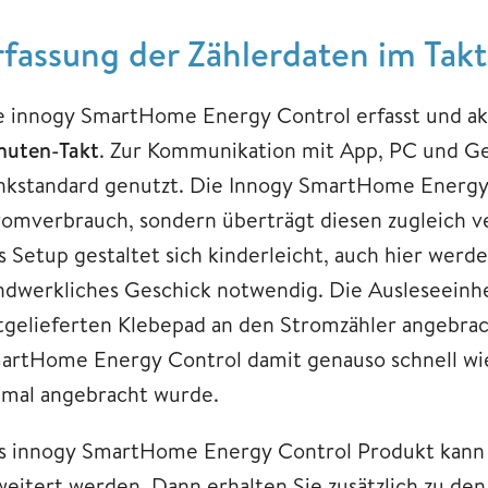
rfassung der Zählerdaten im Tak
e innogy SmartHome Energy Control erfasst und ak
nuten-Takt
. Zur Kommunikation mit App, PC und Ger
nkstandard genutzt. Die Innogy SmartHome Energy C
romverbrauch, sondern überträgt diesen zugleich ve
s Setup gestaltet sich kinderleicht, auch hier werd
ndwerkliches Geschick notwendig. Die Ausleseeinhe
tgelieferten Klebepad an den Stromzähler angebrach
artHome Energy Control damit genauso schnell wied
nmal angebracht wurde.
s innogy SmartHome Energy Control Produkt kann
weitert werden. Dann erhalten Sie zusätzlich zu de