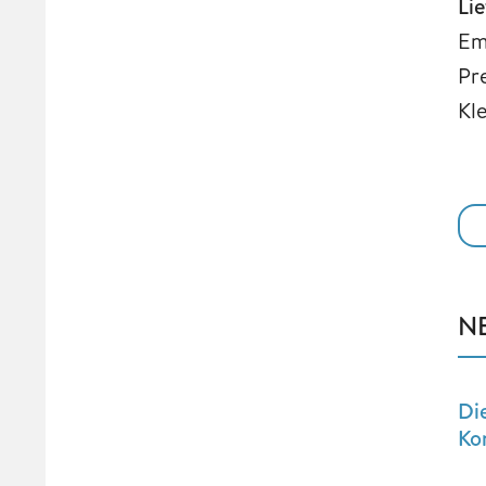
Li
Em
Pr
Kl
N
Di
Ko