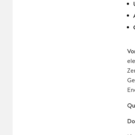
Vo
el
Ze
Ge
En
Qu
Do