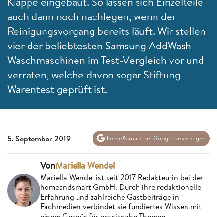
Klappe eingebaut. So lassen sich Einzelteile
auch dann noch nachlegen, wenn der
Reinigungsvorgang bereits läuft. Wir stellen
vier der beliebtesten Samsung AddWash
Waschmaschinen im Test-Vergleich vor und
verraten, welche davon sogar Stiftung
Warentest geprüft ist.
5. September 2019
home&smart bei Google bevorzugen
Von
Mariella Wendel
Mariella Wendel ist seit 2017 Redakteurin bei der
homeandsmart GmbH. Durch ihre redaktionelle
Erfahrung und zahlreiche Gastbeiträge in
Fachmedien verbindet sie fundiertes Wissen mit
einem Gespür für praxisnahe Themen.