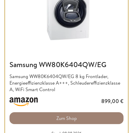
Samsung WW80K6404QW/EG
Samsung WW80K6404QW/EG 8 kg Frontlader,
Energieeffizienzklasse A+++, Schleudereffizienzklasse
A, WiFi Smart Control
899,00
€
Zum Shop