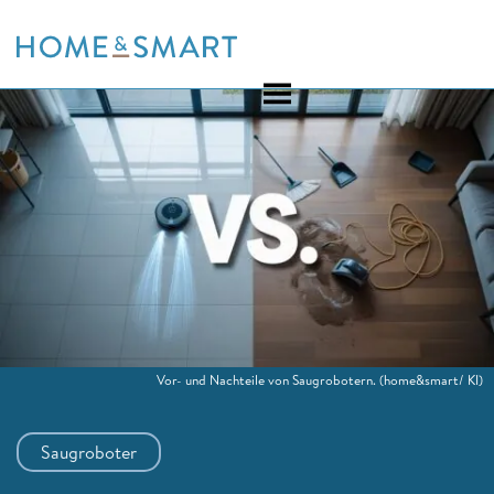
Skip
to
content
Vor- und Nachteile von Saugrobotern.
(home&smart/ KI)
Saugroboter