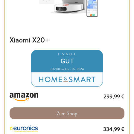
Xiaomi X20+
TESTNOTE
GUT
83/100 Punkte • 09/2024
299,99
€
Zum Shop
334,99
€