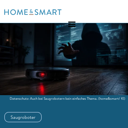
Skip
to
content
Datenschutz: Auch bei Saugrobotern kein einfaches Thema.
(home&smart/ KI)
Saugroboter