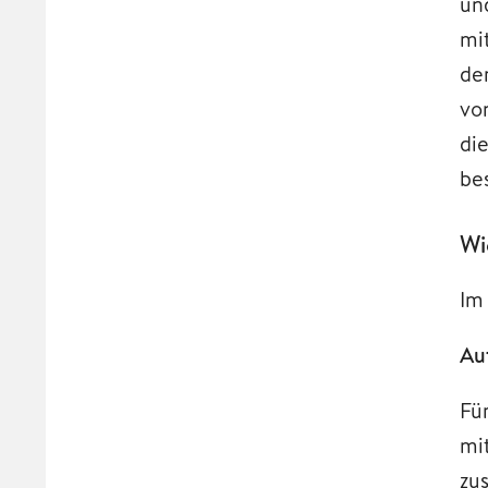
un
mit
de
vo
di
be
Wi
Im
Au
Fü
mi
zu