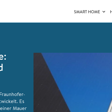
SMART HOME
e:
d
Fraunhofer-
twickelt. Es
n einer Mauer