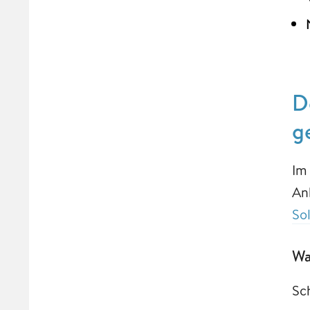
D
g
Im
An
So
Wa
Sc