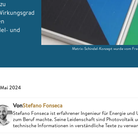
 zu
Wirkungsgrad
en
lel- und
Matrix-Schindel-Konzept wurde vom Fraun
 Mai 2024
Von
Stefano Fonseca
Stefano Fonseca ist erfahrener Ingenieur für Energie und 
zum Beruf machte. Seine Leidenschaft sind Photovoltaik 
technische Informationen in verständliche Texte zu verwa