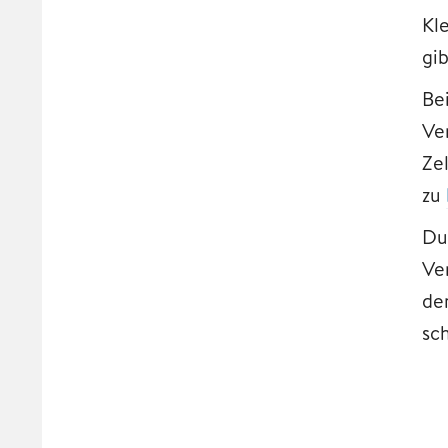
Kl
gib
Be
Ve
Ze
zu
Du
Ve
de
sc