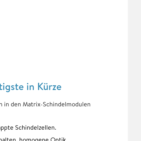
igste in Kürze
en in den Matrix-Schindelmodulen
ppte Schindelzellen.
rhalten, homogene Optik.