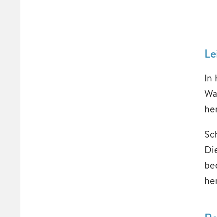
Le
In
Wa
he
Sc
Di
be
he