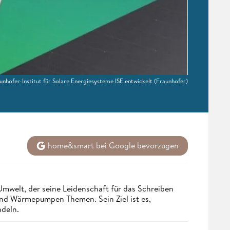
hofer-Institut für Solare Energiesysteme ISE entwickelt
(Fraunhofer)
home&smart bei Google bevorzugen
Umwelt, der seine Leidenschaft für das Schreiben
und Wärmepumpen Themen. Sein Ziel ist es,
ndeln.