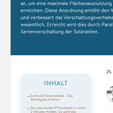
an, um eine maximale Flächenausnutzung
erreichen. Diese Anordnung erhöht den 
und verbessert das Verschattungsverhalt
wesentlich. Erreicht wird dies durch Paral
Serienverschaltung der Solarzellen.
25.
INHALT
Schindel-Solarmodule – Das
Wichtigste in Kürze
Den passenden PV-Anbieter in unter
2 Minuten finden: So geht das