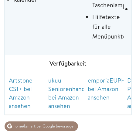
Taschenlampe
I
Hilfetexte
T
für alle
u
Menüpunkte
Verfügbarkeit
Artstone
ukuu
emporiaEUPHOR
Do
CS1+ bei
Seniorenhandy
bei Amazon
Plu
Amazon
bei Amazon
ansehen
Am
ansehen
ansehen
an
home&smart bei Google bevorzugen