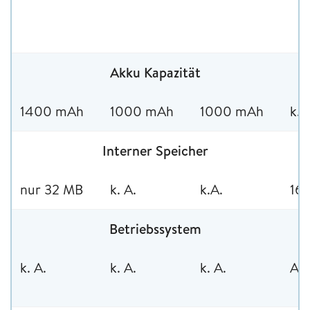
Akku Kapazität
1400 mAh
1000 mAh
1000 mAh
k. 
Interner Speicher
nur 32 MB
k. A.
k.A.
16
Betriebssystem
k. A.
k. A.
k. A.
And