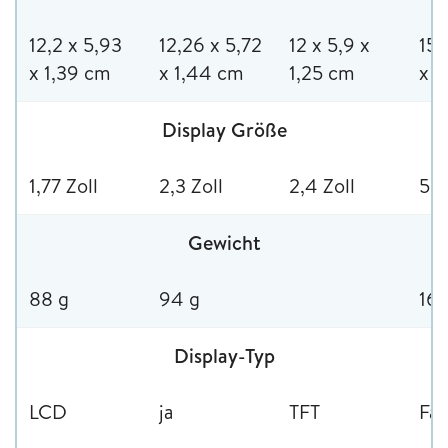
12,2 x 5,93
12,26 x 5,72
12 x 5,9 x
15,
x 1,39 cm
x 1,44 cm
1,25 cm
x 
Display Größe
1,77 Zoll
2,3 Zoll
2,4 Zoll
5,4
Gewicht
88 g
94 g
165
Display-Typ
LCD
ja
TFT
Far