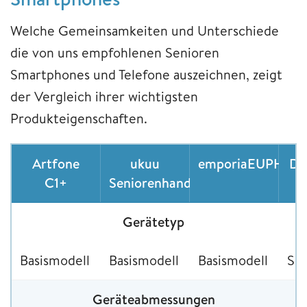
Welche Gemeinsamkeiten und Unterschiede
die von uns empfohlenen Senioren
Smartphones und Telefone auszeichnen, zeigt
der Vergleich ihrer wichtigsten
Produkteigenschaften.
Artfone
ukuu
emporiaEUPHOR
Do
C1+
Seniorenhandy
Gerätetyp
Basismodell
Basismodell
Basismodell
Sm
Geräteabmessungen