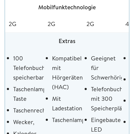
Mobilfunktechnologie
2G
2G
2G
4G
Extras
100
Kompatibel
Geeignet
H
Telefonbucheinträge
mit
für
k
speicherbar
Hörgeräten
Schwerhörige
I
(HAC)
Taschenlampe
Telefonbuch
G
Taste
Mit
mit 300
S
Ladestation
Speicherplätzen
Taschenrechner,
e
Taschenlampenmodus
Eingebaute
Wecker,
1
LED
K
Kalender