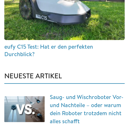
eufy C15 Test: Hat er den perfekten
Durchblick?
NEUESTE ARTIKEL
Saug- und Wischroboter Vor-
und Nachteile – oder warum
dein Roboter trotzdem nicht
alles schafft