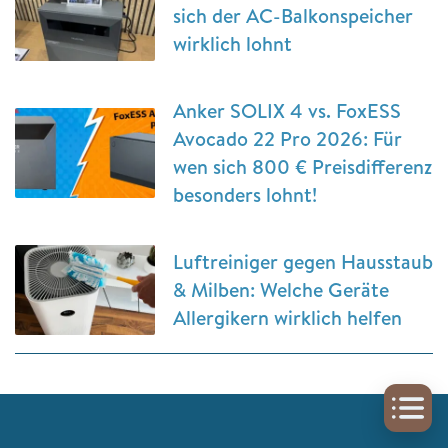
sich der AC-Balkonspeicher
wirklich lohnt
Anker SOLIX 4 vs. FoxESS
Avocado 22 Pro 2026: Für
wen sich 800 € Preisdifferenz
besonders lohnt!
Luftreiniger gegen Hausstaub
& Milben: Welche Geräte
Allergikern wirklich helfen