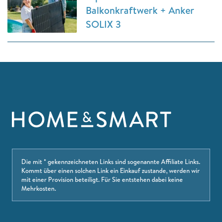
Balkonkraftwerk + Anker
SOLIX 3
Die mit * gekennzeichneten Links sind sogenannte Affiliate Links.
Kommt über einen solchen Link ein Einkauf zustande, werden wir
mit einer Provision beteiligt. Für Sie entstehen dabei keine
Mehrkosten.