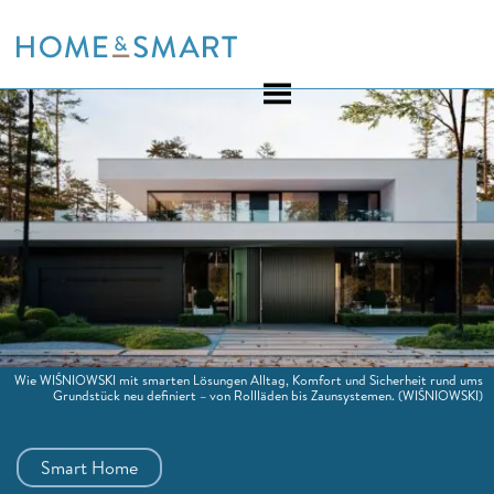
Skip
to
content
Wie WIŚNIOWSKI mit smarten Lösungen Alltag, Komfort und Sicherheit rund ums
Grundstück neu definiert – von Rollläden bis Zaunsystemen.
(WIŚNIOWSKI)
Smart Home