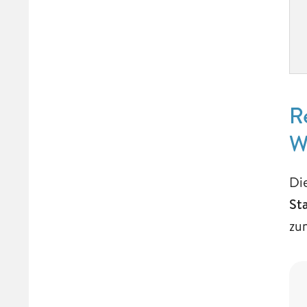
R
W
Di
St
zu