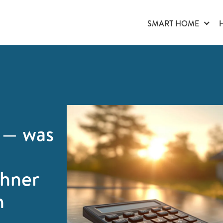
SMART HOME
 — was
chner
n