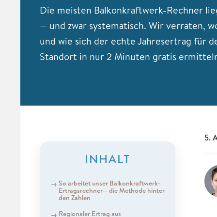
Die meisten Balkonkraftwerk-Rechner li
— und zwar systematisch. Wir verraten, wo
und wie sich der echte Jahresertrag für 
Standort in nur 2 Minuten gratis ermitteln
5. 
INHALT
So arbeitet unser Balkonkraftwerk-
Ertragsrechner— die Methode hinter
den Zahlen
Regionaler Ertrag aus