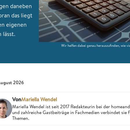
egen daneben
ran das liegt
den eigenen
 lässt.
Wir helfen dabei genau herauszufinden, wie vi
August 2026
Von
Mariella Wendel
Mariella Wendel ist seit 2017 Redakteurin bei der homea
und zahlreiche Gastbeiträge in Fachmedien verbindet sie 
Themen.