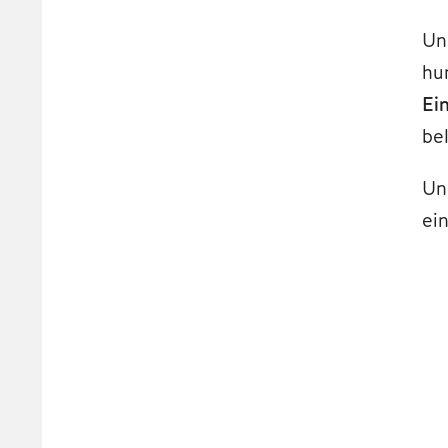
Un
hu
Ein
be
Un
ei