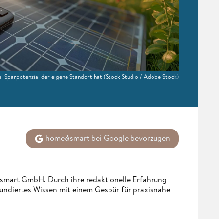
el Sparpotenzial der eigene Standort hat
(Stock Studio / Adobe Stock)
home&smart bei Google bevorzugen
ndsmart GmbH. Durch ihre redaktionelle Erfahrung
fundiertes Wissen mit einem Gespür für praxisnahe