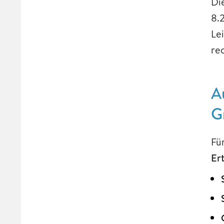
Di
8.
Le
re
A
G
Fü
Er