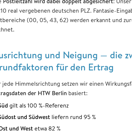
e
Postleitzahl wird dabei doppelt abgesichert
: Unse
210 real vergebenen deutschen PLZ. Fantasie-Einga
itbereiche (00, 05, 43, 62) werden erkannt und zu
chnet.
usrichtung und Neigung — die zw
rundfaktoren für den Ertrag
r jede Himmelsrichtung setzen wir einen Wirkungsf
tragsdaten der HTW Berlin
basiert:
Süd
gilt als 100 %-Referenz
Südost und Südwest
liefern rund 95 %
Ost und West
etwa 82 %