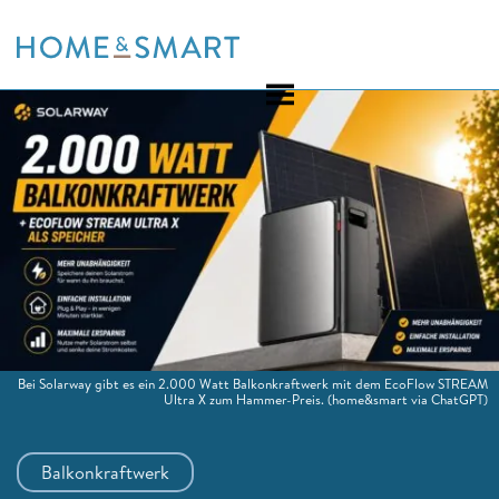
Skip
to
content
Bei Solarway gibt es ein 2.000 Watt Balkonkraftwerk mit dem EcoFlow STREAM
Ultra X zum Hammer-Preis.
(home&smart via ChatGPT)
Balkonkraftwerk