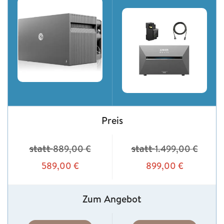
Preis
statt
statt
889,00
€
1.499,00
€
589,00
€
899,00
€
Zum Angebot