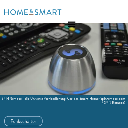
Skip
to
content
SPIN Remote - die Universalfernbedienung fuer das Smart Home
(spinremote.com
/ SPIN Remote)
Funkschalter