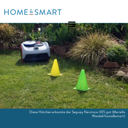
Skip
to
content
Diese Hütchen erkannte der Segway Navimow i105 gut (Mariella
Wendel/home&smart)