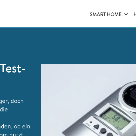
SMART HOME
Test-
ger, doch
die
nden, ob ein
rom nutzt