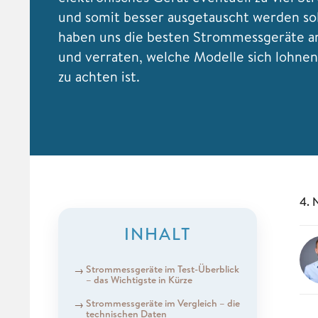
und somit besser ausgetauscht werden sol
haben uns die besten Strommessgeräte 
und verraten, welche Modelle sich lohne
zu achten ist.
4. 
INHALT
Strommessgeräte im Test-Überblick
– das Wichtigste in Kürze
Strommessgeräte im Vergleich – die
technischen Daten