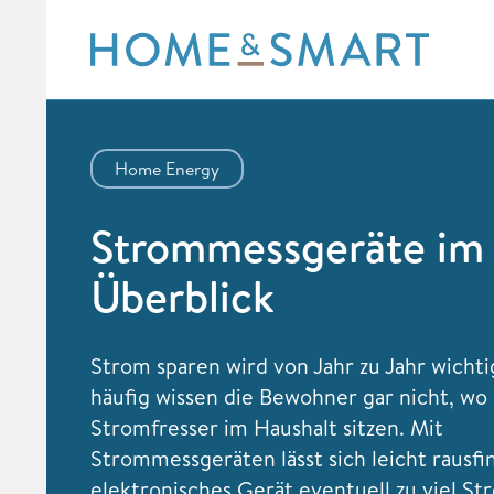
Skip
to
content
Home Energy
Strommessgeräte im 
Überblick
Strom sparen wird von Jahr zu Jahr wichti
häufig wissen die Bewohner gar nicht, wo 
Stromfresser im Haushalt sitzen. Mit
Strommessgeräten lässt sich leicht rausfi
elektronisches Gerät eventuell zu viel St