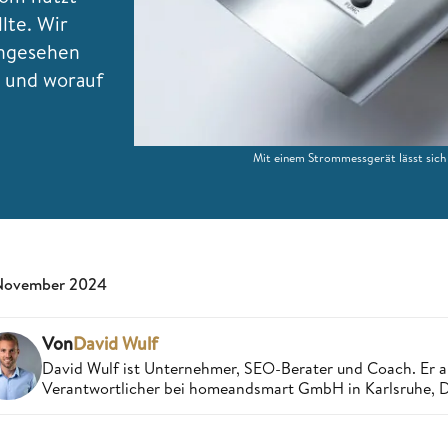
lte. Wir
angesehen
n und worauf
Mit einem Strommessgerät lässt sich 
November 2024
Von
David Wulf
David Wulf ist Unternehmer, SEO-Berater und Coach. Er a
Verantwortlicher bei homeandsmart GmbH in Karlsruhe, 