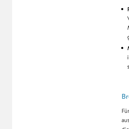
Br
Fü
au