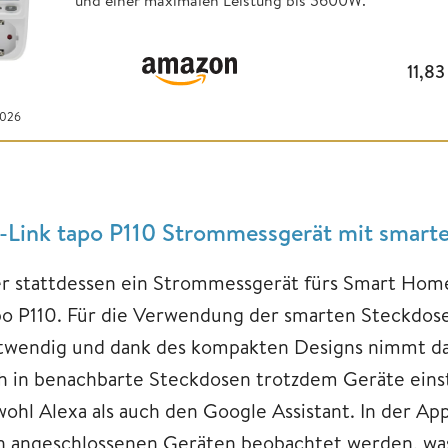
und einer maximalen Leistung bis 3600W.
11,8
2026
-Link tapo P110 Strommessgerät mit smart
r stattdessen ein Strommessgerät fürs Smart Home
po P110. Für die Verwendung der smarten Steckdos
twendig und dank des kompakten Designs nimmt das 
ch in benachbarte Steckdosen trotzdem Geräte eins
wohl Alexa als auch den Google Assistant. In der Ap
n angeschlossenen Geräten beobachtet werden, was d