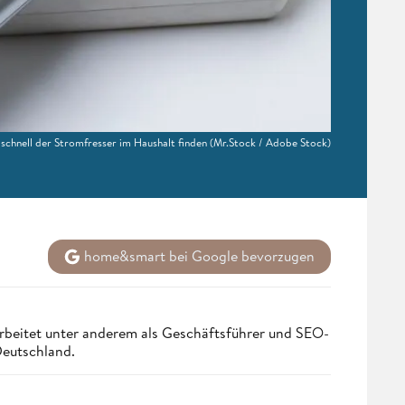
schnell der Stromfresser im Haushalt finden
(Mr.Stock / Adobe Stock)
home&smart bei Google bevorzugen
rbeitet unter anderem als Geschäftsführer und SEO-
Deutschland.