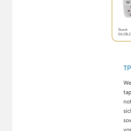
Stand:
06.08.
TP
We
ta
no
si
so
vo