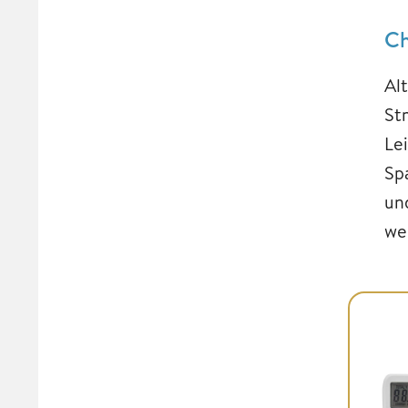
Ch
Al
St
Le
Sp
un
we