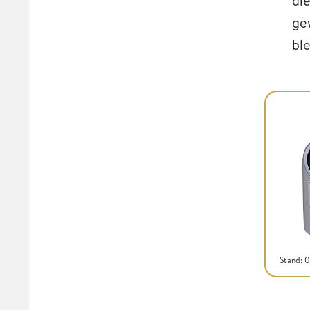
di
ge
bl
Stand: 