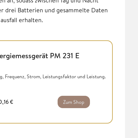
en an, sodass zwischen Tag und Nacht
er drei Batterien und gesammelte Daten
usfall erhalten.
nergiemessgerät PM 231 E
 Frequenz, Strom, Leistungsfaktor und Leistung.
0,16
€
Zum Shop