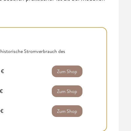
r historische Stromverbrauch des
9
€
Zum Shop
€
Zum Shop
0
€
Zum Shop